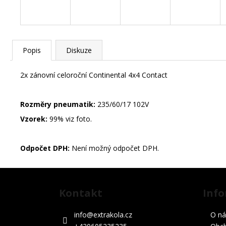
č
u
j
e
m
Popis
Diskuze
e
2x zánovní celoroční Continental 4x4 Contact
STŘEDOVÉ
Rozměry pneumatik:
235/60/17 102V
KRYTKY
VW
Vzorek:
99% viz foto.
63MM
85
Kč
Odpočet DPH:
Není možný odpočet DPH.
ZIMNÍ
Z
-
LAND
á
ROVER
Kontakt
Info
p
RANGE
ROVER
a
SPORT
info
@
extrakola.cz
O ná
-