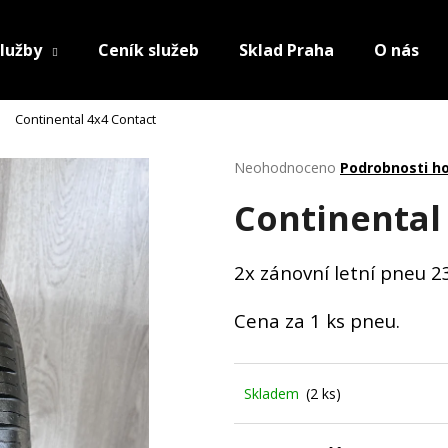
lužby
Ceník služeb
Sklad Praha
O nás
Continental 4x4 Contact
Průměrné
Neohodnoceno
Podrobnosti h
hodnocení
Continental
produktu
je
0,0
z
2x zánovní letní pneu 2
5
hvězdiček.
Cena za 1 ks pneu.
Skladem
(2 ks)