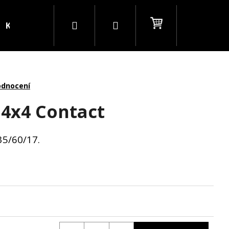
Hledat
Přihlášení
Nákupní
Kontakty
Blog
B2B
košík
odnocení
 4x4 Contact
35/60/17.