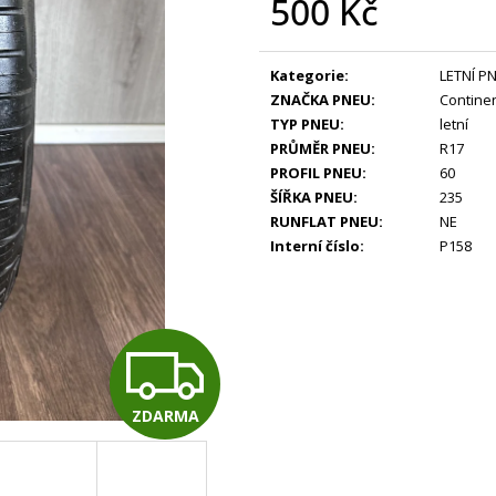
500 Kč
Měrná
cena:
Kategorie
:
LETNÍ P
ZNAČKA PNEU
:
Continen
TYP PNEU
:
letní
PRŮMĚR PNEU
:
R17
PROFIL PNEU
:
60
ŠÍŘKA PNEU
:
235
RUNFLAT PNEU
:
NE
Interní číslo
:
P158
Z
ZDARMA
D