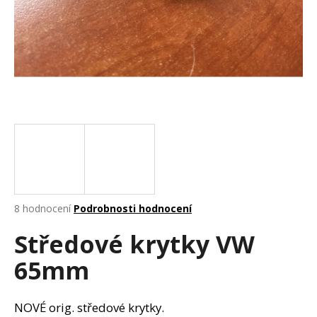
a
j
í
t
?
HLEDAT
Průměrné
8 hodnocení
Podrobnosti hodnocení
hodnocení
D
Středové krytky VW
produktu
o
je
p
65mm
3,8
o
z
r
5
u
hvězdiček.
NOVÉ orig. středové krytky.