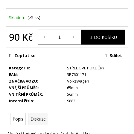
č
u
j
Skladem
(>5 ks)
e
m
e
90 Kč
DO KOŠÍKU
Měrná
cena:
LETNÍ
Zeptat se
Sdílet
-
ŠKODA
KAROQ
Kategorie
:
STŘEDOVÉ POKLIČKY
-
EAN
:
3B7601171
ORIGINÁLNÍ
ZNAČKA VOZU
:
Volkswagen
ALU
DISKY
VNĚJŠÍ PRŮMĚR
:
65mm
5X112
VNITŘNÍ PRŮMĚR
:
56mm
R19
Interní číslo
:
9883
(57A601025R)
-
SADA
4
Popis
Diskuze
KS
25
Nové středové krytky (pokličky) do ALU kol