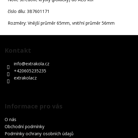
500
Kč
číslo dílu: 3B7601171
Rozměry: Vnější průměr 65mm, vnitřní průměr 56mm
Z
á
Kontakt
p
a
info
@
extrakola.cz
t
+420605235235
í
extrakolacz
Informace pro vás
O nás
Obchodní podmínky
Podmínky ochrany osobních údajů