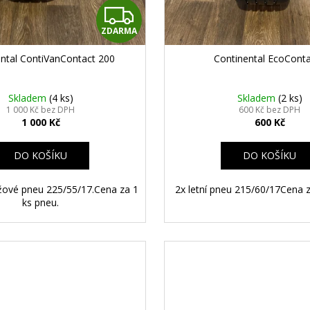
Z
ZDARMA
D
ntal ContiVanContact 200
Continental EcoCont
A
R
Skladem
(4 ks)
Skladem
(2 ks)
1 000 Kč bez DPH
600 Kč bez DPH
1 000 Kč
600 Kč
M
A
DO KOŠÍKU
DO KOŠÍKU
ěžové pneu 225/55/17.Cena za 1
2x letní pneu 215/60/17Cena z
ks pneu.