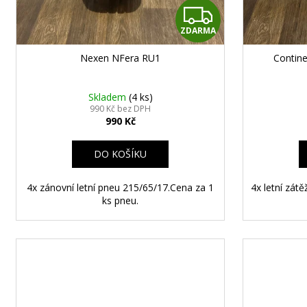
č
Z
u
j
ZDARMA
D
e
Nexen NFera RU1
Contine
m
A
e
R
Skladem
(4 ks)
990 Kč bez DPH
990 Kč
M
STŘEDOVÉ
KRYTKY
A
DO KOŠÍKU
VW
65MM
99
4x zánovní letní pneu 215/65/17.Cena za 1
4x letní zát
Kč
ks pneu.
STŘEDOVÉ
Následující
KRYTKY
VW
65MM
90
Kč