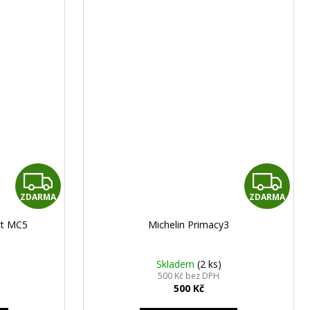
Z
Z
ZDARMA
ZDARMA
D
D
ct MC5
Michelin Primacy3
A
A
R
R
Skladem
(2 ks)
500 Kč bez DPH
500 Kč
M
M