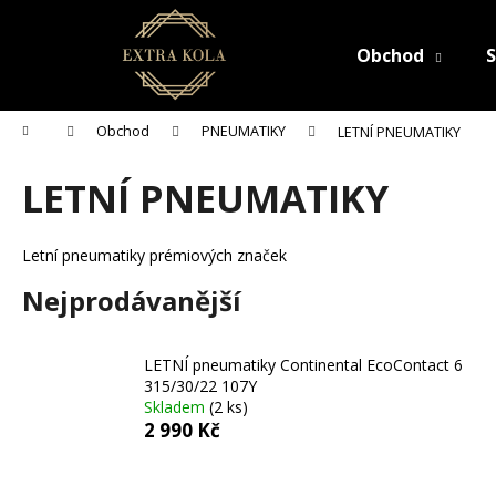
K
Přejít
na
o
obsah
Obchod
S
Zpět
Zpět
š
do
do
í
C
k
obchodu
obchodu
Domů
Obchod
PNEUMATIKY
LETNÍ PNEUMATIKY
o
p
LETNÍ PNEUMATIKY
o
t
Letní pneumatiky prémiových značek
ř
e
Nejprodávanější
b
u
LETNÍ pneumatiky Continental EcoContact 6
j
315/30/22 107Y
e
Skladem
(2 ks)
2 990 Kč
t
e
Ř
n