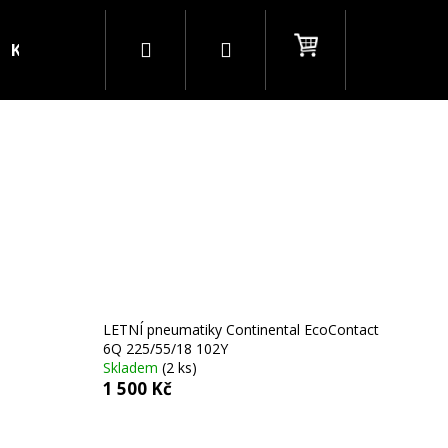
Hledat
Přihlášení
Nákupní
Kontakty
Blog
B2B
košík
LETNÍ pneumatiky Continental EcoContact
6Q 225/55/18 102Y
Skladem
(2 ks)
1 500 Kč