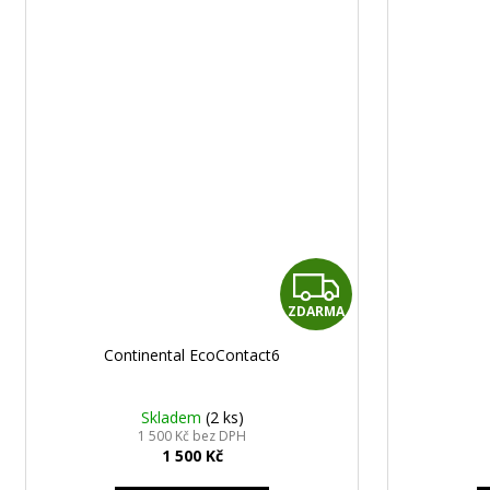
STŘEDOVÉ
KRYTKY
VW
55MM
85
Kč
Z
ZDARMA
D
Continental EcoContact6
A
R
Skladem
(2 ks)
1 500 Kč bez DPH
1 500 Kč
M