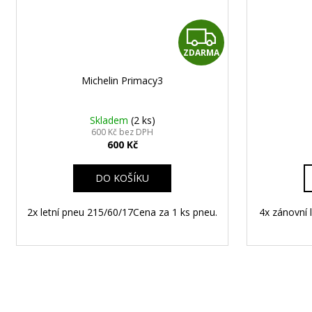
Z
ZDARMA
D
Michelin Primacy3
A
R
Skladem
(2 ks)
600 Kč bez DPH
600 Kč
M
A
DO KOŠÍKU
2x letní pneu 215/60/17Cena za 1 ks pneu.
4x zánovní 