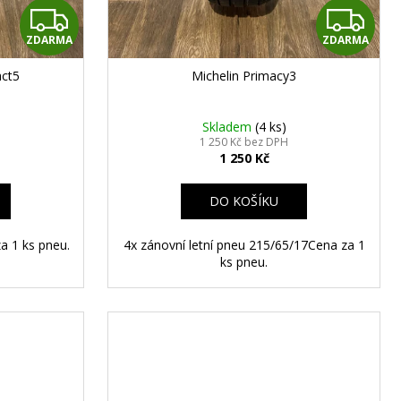
Z
Z
ZDARMA
ZDARMA
D
D
act5
Michelin Primacy3
A
A
R
R
Skladem
(4 ks)
1 250 Kč bez DPH
1 250 Kč
M
M
A
A
DO KOŠÍKU
a 1 ks pneu.
4x zánovní letní pneu 215/65/17Cena za 1
ks pneu.