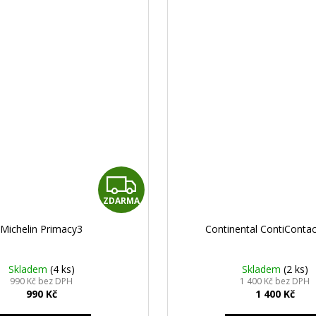
Z
ZDARMA
D
Michelin Primacy3
Continental ContiConta
A
R
Skladem
(4 ks)
Skladem
(2 ks)
990 Kč bez DPH
1 400 Kč bez DPH
990 Kč
1 400 Kč
M