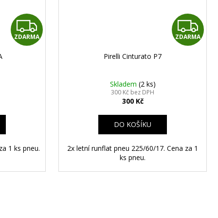
Z
Z
ZDARMA
ZDARMA
D
D
A
Pirelli Cinturato P7
A
A
R
R
Skladem
(2 ks)
300 Kč bez DPH
300 Kč
M
M
A
A
DO KOŠÍKU
za 1 ks pneu.
2x letní runflat pneu 225/60/17. Cena za 1
ks pneu.