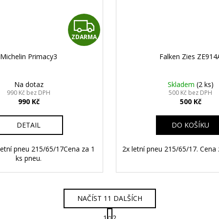
Z
ZDARMA
D
Michelin Primacy3
Falken Zies ZE914
A
R
Na dotaz
Skladem
(2 ks)
990 Kč bez DPH
500 Kč bez DPH
990 Kč
500 Kč
M
A
DETAIL
DO KOŠÍKU
letní pneu 215/65/17Cena za 1
2x letní pneu 215/65/17. Cena 
ks pneu.
NAČÍST 11 DALŠÍCH
S
1
2