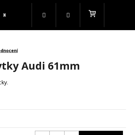
Hledat
Přihlášení
Nákupní
Kontakty
Blog
B2B
košík
odnocení
ytky Audi 61mm
tky.