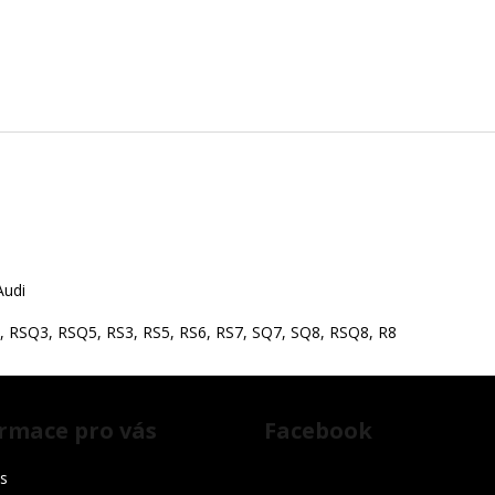
Audi
Q8, RSQ3, RSQ5, RS3, RS5, RS6, RS7, SQ7, SQ8, RSQ8, R8
rmace pro vás
Facebook
s