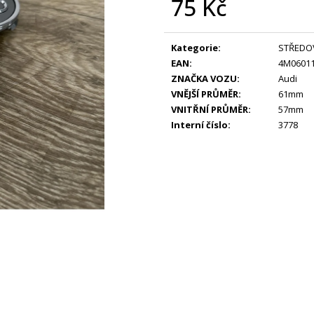
75 Kč
Měrná
cena:
Kategorie
:
STŘEDO
EAN
:
4M0601
ZNAČKA VOZU
:
Audi
VNĚJŠÍ PRŮMĚR
:
61mm
VNITŘNÍ PRŮMĚR
:
57mm
Interní číslo
:
3778