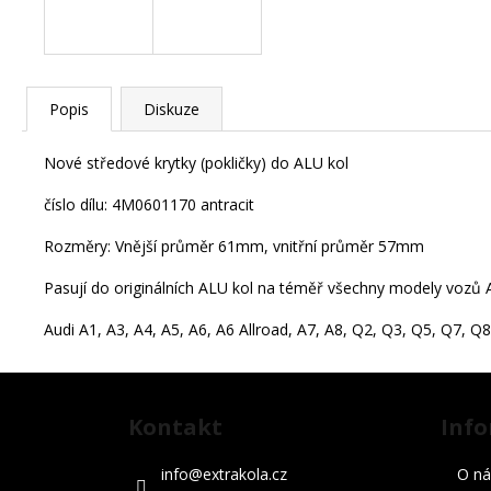
č
u
j
e
m
Popis
Diskuze
e
Nové středové krytky (pokličky) do ALU kol
číslo dílu: 4M0601170 antracit
STŘEDOVÉ
KRYTKY
Rozměry: Vnější průměr 61mm, vnitřní průměr 57mm
VW
65MM
Pasují do originálních ALU kol na téměř všechny modely vozů 
99
Kč
Audi A1, A3, A4, A5, A6, A6 Allroad, A7, A8, Q2, Q3, Q5, Q7, 
STŘEDOVÉ
Následující
KRYTKY
Z
VW
á
65MM
Kontakt
Info
p
90
Kč
a
info
@
extrakola.cz
O ná