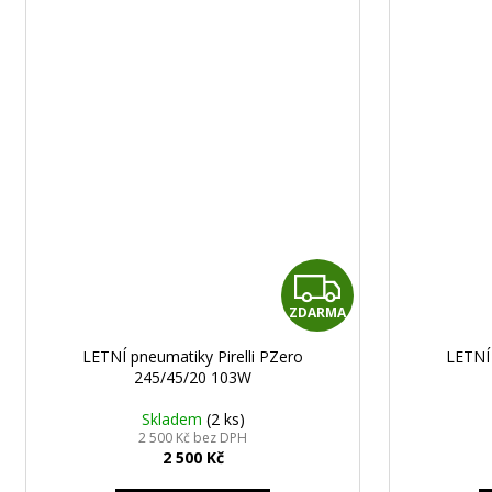
STŘEDOVÉ
KRYTKY
ŠKODA
56MM
79
Kč
Z
ZDARMA
D
LETNÍ pneumatiky Pirelli PZero
LETNÍ 
A
245/45/20 103W
R
Skladem
(2 ks)
2 500 Kč bez DPH
2 500 Kč
M