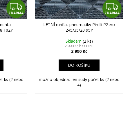
Z
Z
ZDARMA
ZDARMA
D
D
nental
LETNÍ runflat pneumatiky Pirelli PZero
A
A
8 102Y
245/35/20 95Y
R
R
Skladem
(2 ks)
2 990 Kč bez DPH
2 990 Kč
M
M
A
A
DO KOŠÍKU
t ks (2 nebo
možno objednat jen sudý počet ks (2 nebo
4)