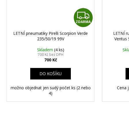
Z
ZDARMA
D
LETNÍ pneumatiky Pirelli Scorpion Verde
LETNÍ r
A
235/50/19 99V
Ventus 
R
Skladem
(4 ks)
Sk
700 Kč bez DPH
700 Kč
M
A
DO KOŠÍKU
možno objednat jen sudý počet ks (2 nebo
Cena j
4)