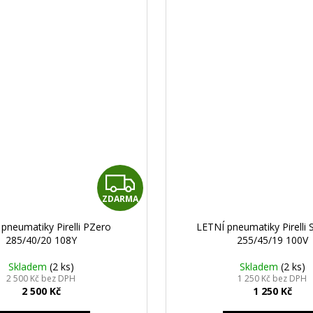
Z
ZDARMA
D
pneumatiky Pirelli PZero
LETNÍ pneumatiky Pirelli 
A
285/40/20 108Y
255/45/19 100V
R
Skladem
(2 ks)
Skladem
(2 ks)
2 500 Kč bez DPH
1 250 Kč bez DPH
2 500 Kč
1 250 Kč
M