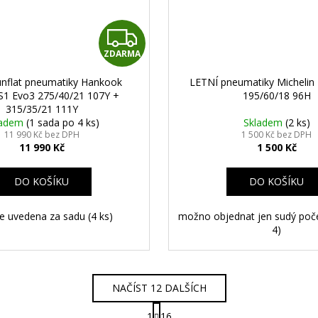
Z
ZDARMA
D
unflat pneumatiky Hankook
LETNÍ pneumatiky Michelin
A
S1 Evo3 275/40/21 107Y +
195/60/18 96H
315/35/21 111Y
R
ladem
(1 sada po 4 ks)
Skladem
(2 ks)
11 990 Kč bez DPH
1 500 Kč bez DPH
11 990 Kč
1 500 Kč
M
A
DO KOŠÍKU
DO KOŠÍKU
e uvedena za sadu (4 ks)
možno objednat jen sudý poče
4)
NAČÍST 12 DALŠÍCH
S
1
16