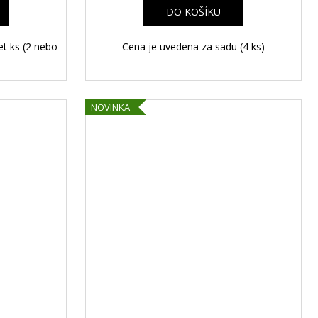
A
A
DO KOŠÍKU
t ks (2 nebo
Cena je uvedena za sadu (4 ks)
NOVINKA