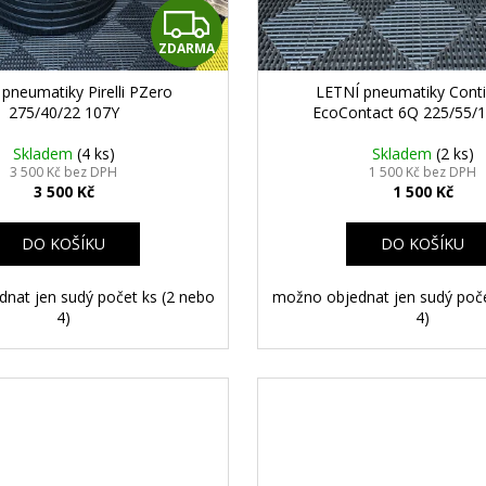
Z
ZDARMA
D
pneumatiky Pirelli PZero
LETNÍ pneumatiky Conti
A
275/40/22 107Y
EcoContact 6Q 225/55/1
R
Skladem
(4 ks)
Skladem
(2 ks)
3 500 Kč bez DPH
1 500 Kč bez DPH
3 500 Kč
1 500 Kč
M
A
DO KOŠÍKU
DO KOŠÍKU
nat jen sudý počet ks (2 nebo
možno objednat jen sudý poče
4)
4)