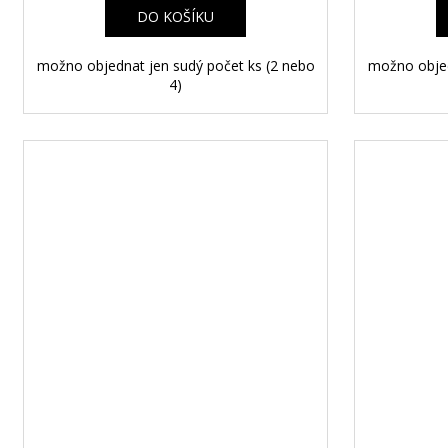
A
DO KOŠÍKU
možno objednat jen sudý počet ks (2 nebo
možno objed
4)