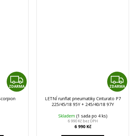
Z
Z
ZDARMA
ZDARMA
D
D
Scorpion
LETNÍ runflat pneumatiky Cinturato P7
A
A
225/45/18 95Y + 245/40/18 97Y
R
R
Skladem
(1 sada po 4 ks)
6 990 Kč bez DPH
6 990 Kč
M
M