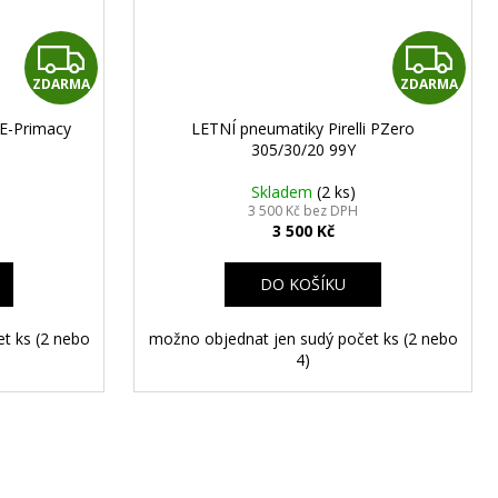
Z
Z
ZDARMA
ZDARMA
D
D
 E-Primacy
LETNÍ pneumatiky Pirelli PZero
A
A
305/30/20 99Y
R
R
Skladem
(2 ks)
3 500 Kč bez DPH
3 500 Kč
M
M
A
A
DO KOŠÍKU
t ks (2 nebo
možno objednat jen sudý počet ks (2 nebo
4)