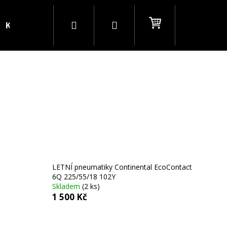
Hledat
Přihlášení
Nákupní
Kontakty
Blog
B2B
košík
LETNÍ pneumatiky Continental EcoContact
6Q 225/55/18 102Y
Skladem
(2 ks)
1 500 Kč