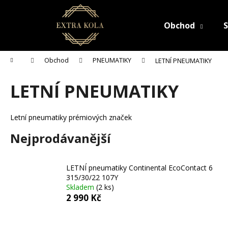
K
Přejít
na
o
obsah
Obchod
S
Zpět
Zpět
š
do
do
í
C
k
obchodu
obchodu
Domů
Obchod
PNEUMATIKY
LETNÍ PNEUMATIKY
o
p
LETNÍ PNEUMATIKY
o
t
Letní pneumatiky prémiových značek
ř
e
Nejprodávanější
b
u
LETNÍ pneumatiky Continental EcoContact 6
j
315/30/22 107Y
e
Skladem
(2 ks)
2 990 Kč
t
e
Ř
n