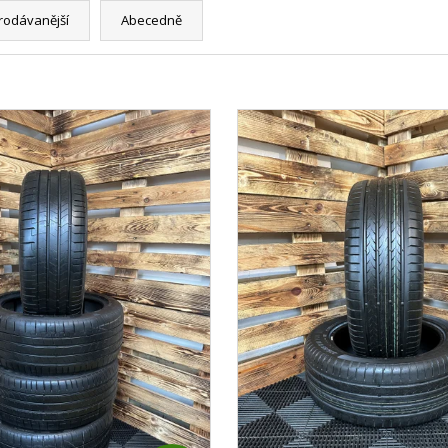
rodávanější
Abecedně