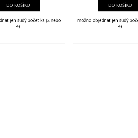
A
DO KOŠÍKU
DO KOŠÍKU
nat jen sudý počet ks (2 nebo
možno objednat jen sudý poče
4)
4)