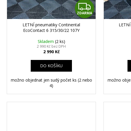
č
Z
u
j
ZDARMA
D
e
LETNÍ pneumatiky Continental
LETNÍ 
m
A
EcoContact 6 315/30/22 107Y
e
R
Skladem
(2 ks)
2 990 Kč bez DPH
2 990 Kč
M
STŘEDOVÉ
KRYTKY
A
DO KOŠÍKU
RANGE
ROVER
62MM
možno objednat jen sudý počet ks (2 nebo
možno objed
75
4)
Kč
STŘEDOVÉ
Následující
KRYTKY
VW
65MM
99
Kč