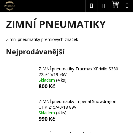
K
Přejít
Hledat
Náku
M
Přihlášení
na
o
obsah
Zpět
Zpět
košík
š
ZIMNÍ PNEUMATIKY
í
C
k
o
Zimní pneumatiky prémiových značek
p
Nejprodávanější
o
t
ZIMNÍ pneumatiky Tracmax XPrivilo S330
ř
225/45/19 96V
e
Skladem
(4 ks)
b
800 Kč
u
j
ZIMNÍ pneumatiky Imperial Snowdragon
UHP 215/40/18 89V
e
Skladem
(4 ks)
t
990 Kč
e
n