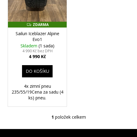
o
č
ů
u
d
j
u
e
k
ZDARMA
Z
m
D
t
e
Sailun Iceblazer Alpine
A
R
ů
Evo1
M
Skladem
(1 sada)
A
4 990 Kč bez DPH
BMW
4 990 Kč
X5
G05,
X6
DO KOŠÍKU
G06
-
ORIGINÁLNÍ
4x zimní pneu
ALU
235/55/19Cena za sadu (4
DISK
ks) pneu.
M-
PERFORMANCE
5X112
R22
1
položek celkem
O
(8090013)
-
v
POUZE
Z
l
1