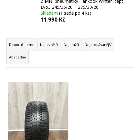
ZIMNÍ pneumatiky Hankook Winter Icept
a
Evo3 245/35/20 + 275/30/20
Skladem
(1 sada po 4 ks)
j
11 990 Kč
í
t
Ř
?
a
Doporučujeme
Nejlevnější
Nejdražší
Nejprodávanější
z
Abecedně
e
n
HLEDAT
í
V
p
ý
r
p
D
o
o
i
d
p
s
u
o
p
k
r
r
t
u