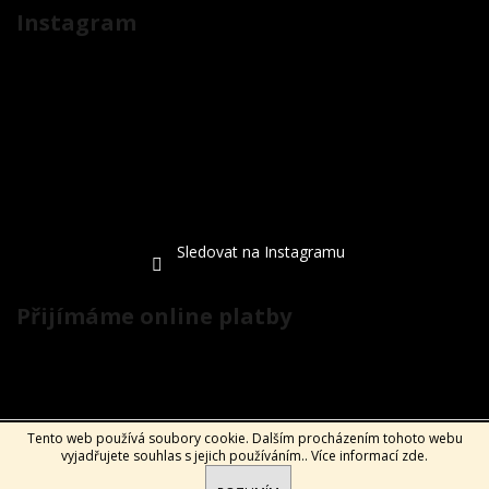
Instagram
Sledovat na Instagramu
Přijímáme online platby
Tento web používá soubory cookie. Dalším procházením tohoto webu
Vytvořil Shoptet
vyjadřujete souhlas s jejich používáním.. Více informací
zde
.
Copyright 2026
ExtraKola.cz
. Všechna práva vyhrazena.