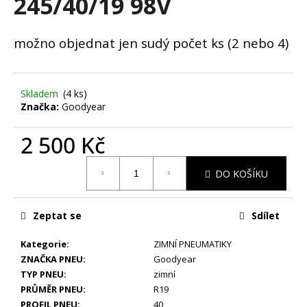
245/40/19 98V
č
u
j
možno objednat jen sudý počet ks (2 nebo 4)
e
m
e
Skladem
(4 ks)
Značka:
Goodyear
STŘEDOVÉ
KRYTKY
2 500 Kč
VW
65MM
Měrná
90
DO KOŠÍKU
cena:
Kč
Zeptat se
Sdílet
Kategorie
:
ZIMNÍ PNEUMATIKY
ZNAČKA PNEU
:
Goodyear
TYP PNEU
:
zimní
PRŮMĚR PNEU
:
R19
PROFIL PNEU
:
40