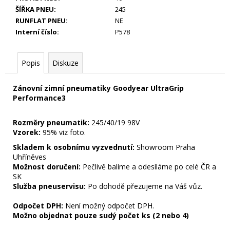
ŠÍŘKA PNEU
:
245
RUNFLAT PNEU
:
NE
Interní číslo
:
P578
Popis
Diskuze
Zánovní zimní pneumatiky Goodyear UltraGrip
Performance3
Rozměry pneumatik:
245/40/19 98V
Vzorek:
95% viz foto.
Skladem k osobnímu vyzvednutí:
Showroom Praha
Uhříněves
Možnost doručení:
Pečlivě balíme a odesíláme po celé ČR a
SK
Služba pneuservisu:
Po dohodě přezujeme na Váš vůz.
Odpočet DPH:
Není možný odpočet DPH.
Možno objednat pouze sudý počet ks (2 nebo 4)