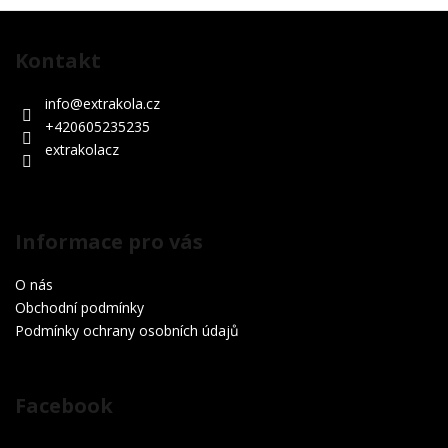
Z
á
Kontakt
p
a
info
@
extrakola.cz
t
+420605235235
í
extrakolacz
Informace pro vás
O nás
Obchodní podmínky
Podmínky ochrany osobních údajů
Facebook