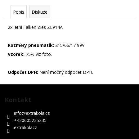
Popis
Diskuze
2x letní Falken Zies ZE914A
Rozměry pneumatik:
215/65/17 99V
Vzorek:
75% viz foto.
Odpočet DPH:
Není možný odpočet DPH.
Z
á
Kontakt
p
a
info
@
extrakola.cz
t
+420605235235
í
extrakolacz