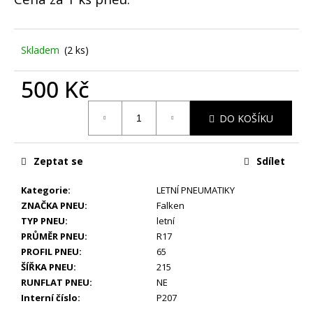
č
u
j
e
Skladem
(2 ks)
m
e
500 Kč
Měrná
DO KOŠÍKU
STŘEDOVÉ
cena:
KRYTKY
MERCEDES
BENZ
Zeptat se
Sdílet
75MM
85
Kategorie
:
LETNÍ PNEUMATIKY
Kč
ZNAČKA PNEU
:
Falken
TYP PNEU
:
letní
PRŮMĚR PNEU
:
R17
PROFIL PNEU
:
65
ŠÍŘKA PNEU
:
215
RUNFLAT PNEU
:
NE
Interní číslo
:
P207