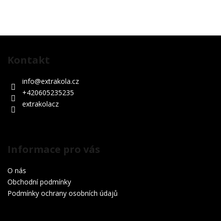
Z
á
Kontakt
p
a
info
@
extrakola.cz
t
+420605235235
í
extrakolacz
Informace pro vás
O nás
Obchodní podmínky
Podmínky ochrany osobních údajů