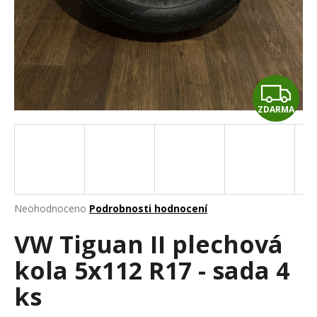
a
j
í
t
Z
?
ZDARMA
D
A
HLEDAT
R
M
Průměrné
Neohodnoceno
Podrobnosti hodnocení
hodnocení
D
A
VW Tiguan II plechová
produktu
o
je
p
kola 5x112 R17 - sada 4
0,0
o
z
r
ks
5
u
hvězdiček.