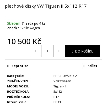
č
u
plechové disky VW Tiguan II 5x112 R17
j
e
m
Skladem
(1 sada po 4 ks)
e
Značka:
Volkswagen
10 500 Kč
STŘEDOVÉ
KRYTKY
Měrná
KIA
DO KOŠÍKU
cena:
56MM
99
Kč
Zeptat se
Sdílet
Kategorie
:
PLECHOVÁ KOLA
ZNAČKA VOZU
:
Volkswagen
MODEL VOZU
:
Tiguan- II
ROZTEČ KOLA
:
5x112
PRŮMĚR KOLA
:
R17
Interní číslo
:
PD135