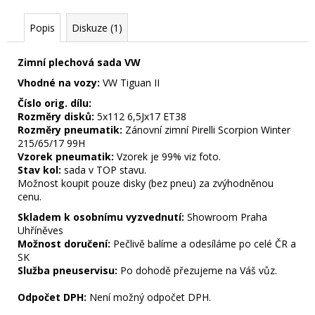
Popis
Diskuze (1)
Zimní plechová sada VW
Vhodné na vozy:
VW Tiguan II
Číslo orig. dílu:
Rozměry disků:
5x112 6,5Jx17
ET38
Rozměry pneumatik:
Zánovní zimní Pirelli Scorpion Winter
215/65/17 99H
Vzorek pneumatik:
Vzorek je 99% viz foto.
Stav kol:
sada v TOP stavu.
Možnost koupit pouze disky (bez pneu) za zvýhodněnou
cenu.
Skladem k osobnímu vyzvednutí:
Showroom Praha
Uhříněves
Možnost doručení:
Pečlivě balíme a odesíláme po celé ČR a
SK
Služba pneuservisu:
Po dohodě přezujeme na Váš vůz.
Odpočet DPH:
Není možný odpočet DPH.