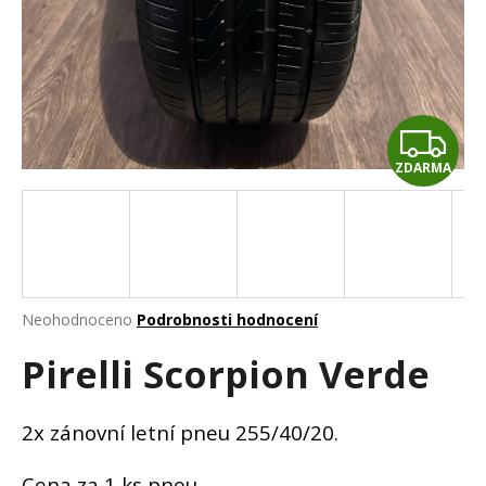
a
j
í
t
Z
?
ZDARMA
D
A
HLEDAT
R
M
Průměrné
Neohodnoceno
Podrobnosti hodnocení
hodnocení
D
A
Pirelli Scorpion Verde
produktu
o
je
p
0,0
o
z
2x zánovní letní pneu 255/40/20.
r
5
u
hvězdiček.
Cena za 1 ks pneu.