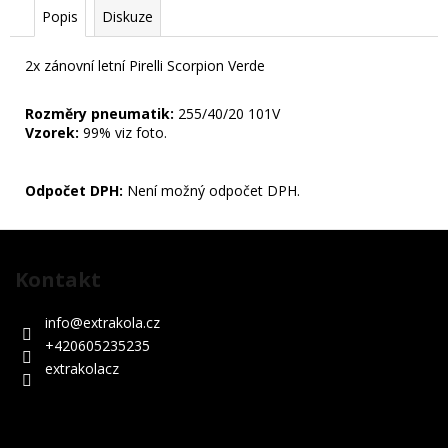
29
Popis
Diskuze
990
Kč
2x zánovní letní Pirelli Scorpion Verde
Rozměry pneumatik:
255/40/20 101V
Vzorek:
99% viz foto.
Odpočet DPH:
Není možný odpočet DPH.
Z
á
Kontakt
p
a
info
@
extrakola.cz
t
+420605235235
í
extrakolacz