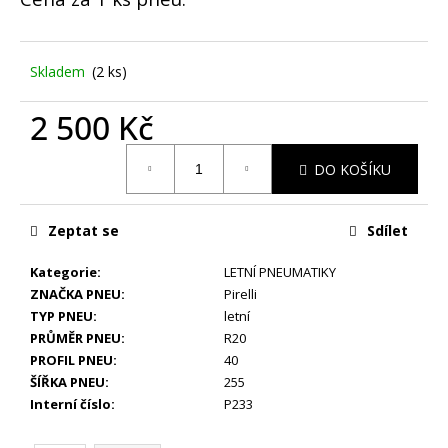
č
u
j
e
Skladem
(2 ks)
m
e
2 500 Kč
Měrná
DO KOŠÍKU
ZIMNÍ
cena:
-
BMW
5
Zeptat se
Sdílet
G30,
G31
-
Kategorie
:
LETNÍ PNEUMATIKY
ALU
ZNAČKA PNEU
:
Pirelli
DISKY
TYP PNEU
:
letní
AEZ
PRŮMĚR PNEU
:
R20
5X112
R19
PROFIL PNEU
:
40
-
ŠÍŘKA PNEU
:
255
SADA
Interní číslo
:
P233
4
KS