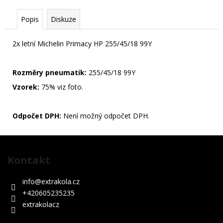
500
Kč
Popis
Diskuze
2x letní Michelin Primacy HP 255/45/18 99Y
Rozměry pneumatik:
255/45/18 99Y
Vzorek:
75% viz foto.
Odpočet DPH:
Není možný odpočet DPH.
Z
á
Kontakt
p
a
info
@
extrakola.cz
t
+420605235235
í
extrakolacz