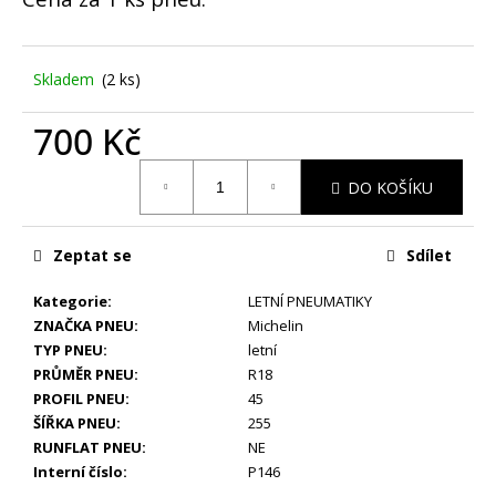
č
u
j
e
Skladem
(2 ks)
m
e
700 Kč
Měrná
DO KOŠÍKU
LETNÍ
cena:
-
ŠKODA
KAROQ
Zeptat se
Sdílet
-
ORIGINÁLNÍ
ALU
Kategorie
:
LETNÍ PNEUMATIKY
DISKY
ZNAČKA PNEU
:
Michelin
5X112
TYP PNEU
:
letní
R19
PRŮMĚR PNEU
:
R18
(57A601025R)
-
PROFIL PNEU
:
45
SADA
ŠÍŘKA PNEU
:
255
4
RUNFLAT PNEU
:
NE
KS
Interní číslo
:
P146
25