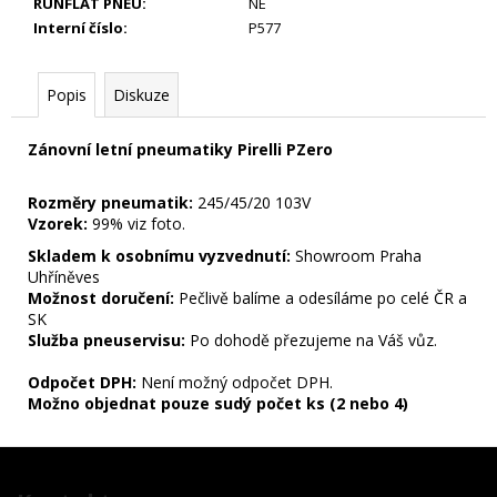
RUNFLAT PNEU
:
NE
SADA
Interní číslo
:
P577
4
KS
45
Popis
Diskuze
000
Kč
Zánovní letní pneumatiky Pirelli PZero
Rozměry pneumatik:
245/45/20 103V
Vzorek:
99% viz foto.
Skladem k osobnímu vyzvednutí:
Showroom Praha
Uhříněves
Možnost doručení:
Pečlivě balíme a odesíláme po celé ČR a
SK
Služba pneuservisu:
Po dohodě přezujeme na Váš vůz.
Odpočet DPH:
Není možný odpočet DPH.
Možno objednat pouze sudý počet ks (2 nebo 4)
Z
á