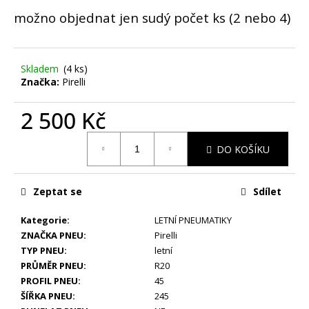
č
u
možno objednat jen sudý počet ks (2 nebo 4)
j
e
m
Skladem
(4 ks)
e
Značka:
Pirelli
2 500 Kč
ZIMNÍ
-
Měrná
LAND
DO KOŠÍKU
cena:
ROVER
RANGE
ROVER
SPORT
Zeptat se
Sdílet
-
ORIGINÁLNÍ
Kategorie
:
LETNÍ PNEUMATIKY
ALU
DISKY
ZNAČKA PNEU
:
Pirelli
5X120
TYP PNEU
:
letní
R21
PRŮMĚR PNEU
:
R20
(GK6M-
PROFIL PNEU
:
45
1007-
AA)
ŠÍŘKA PNEU
:
245
-