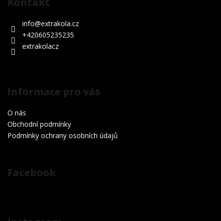
Kontakt
p
a
info
@
extrakola.cz
t
+420605235235
í
extrakolacz
Informace pro vás
O nás
Obchodní podmínky
Podmínky ochrany osobních údajů
Facebook