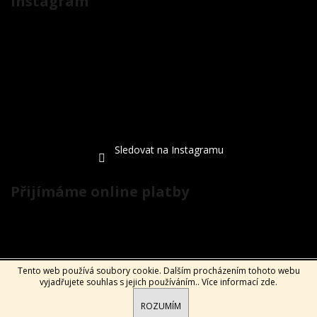
Instagram
Sledovat na Instagramu
Přijímáme online platby
Tento web používá soubory cookie. Dalším procházením tohoto webu
Vytvořil Shoptet
vyjadřujete souhlas s jejich používáním.. Více informací
zde
.
Copyright 2026
ExtraKola.cz
. Všechna práva vyhrazena.
ROZUMÍM