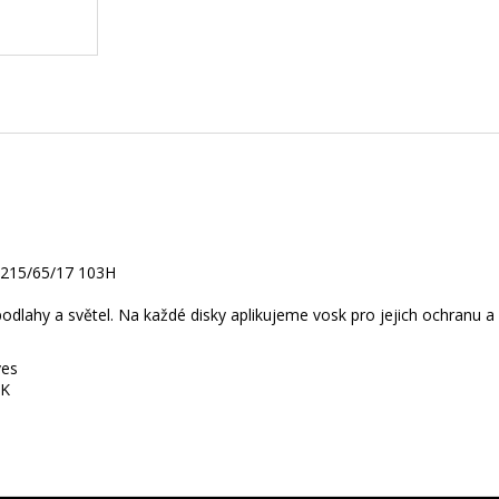
A
R
M
A
 21
5/65/17 103H
lahy a světel. Na každé disky aplikujeme vosk pro jejich ochranu a l
ves
SK