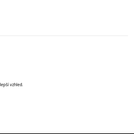
epší vzhled.