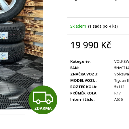
Skladem
(1 sada po 4 ks)
19 990 Kč
Měrná
cena:
Kategorie
:
VOLKS
EAN
:
5NA071
ZNAČKA VOZU
:
Volksw
MODEL VOZU
:
Tiguan II
ROZTEČ KOLA
:
5x112
Z
PRŮMĚR KOLA
:
R17
Interní číslo
:
A656
ZDARMA
D