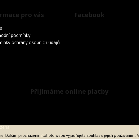
rmace pro vás
Facebook
s
odní podmínky
ínky ochrany osobních údajů
Přijímáme online platby
azena.
. Dalším procházením tohoto webu vyjadřujete souhlas s jejich používáním.. 