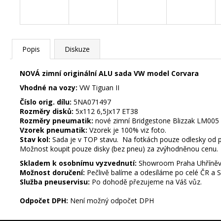
č
u
j
e
m
Popis
Diskuze
e
NOVÁ zimní originální ALU sada VW model Corvara
Vhodné na vozy:
VW Tiguan II
STŘEDOVÉ
Číslo orig. dílu:
5NA071497
KRYTKY
RANGE
Rozměry disků:
5x112 6,5Jx17 ET38
ROVER
Rozměry pneumatik:
nové zimní Bridgestone Blizzak LM005
62MM
Vzorek pneumatik:
Vzorek je 100% viz foto.
Stav kol:
Sada je v TOP stavu. Na fotkách pouze odlesky od pod
75
Možnost koupit pouze disky (bez pneu) za zvýhodněnou cenu.
Kč
Skladem k osobnímu vyzvednutí:
Showroom Praha Uhříně
STŘEDOVÉ
Následující
Možnost doručení:
Pečlivě balíme a odesíláme po celé ČR a 
KRYTKY
Služba pneuservisu:
Po dohodě přezujeme na Váš vůz.
VW
65MM
Odpočet DPH:
Není možný odpočet DPH
99
Kč