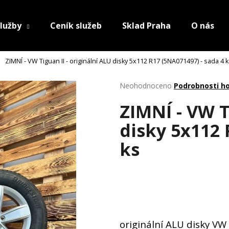
lužby
Ceník služeb
Sklad Praha
O nás
ZIMNÍ - VW Tiguan II - originální ALU disky 5x112 R17 (5NA071497) - sada 4 
Průměrné
Neohodnoceno
Podrobnosti h
hodnocení
ZIMNÍ - VW T
produktu
je
disky 5x112 
0,0
z
ks
5
hvězdiček.
originální ALU disky V