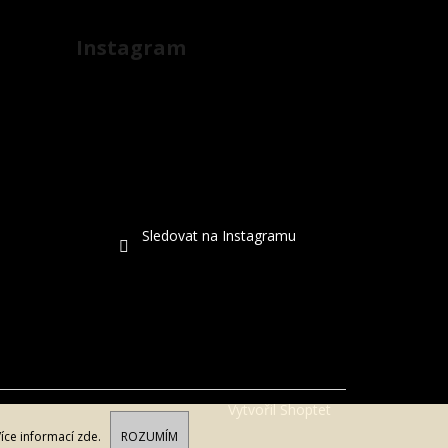
Instagram
Sledovat na Instagramu
Vytvořil Shoptet
Více informací
zde
.
ROZUMÍM