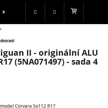
Hledat
Přihlášení
Nákupní
Kontakty
Blog
B2B
ks
košík
odnocení
iguan II - originální ALU
R17 (5NA071497) - sada 4
W model Corvara 5x112 R17