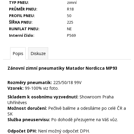
29
TYP PNEU
:
zimní
990
PRŮMĚR PNEU
:
R18
Kč
PROFIL PNEU
:
50
ŠÍŘKA PNEU
:
225
RUNFLAT PNEU
:
NE
Interní číslo
:
P569
Popis
Diskuze
Zánovní zimní pneumatiky Matador Nordicca MP93
Rozměry pneumatik:
225/50/18 99V
Vzorek:
99-100% viz foto.
Skladem k osobnímu vyzvednutí:
Showroom Praha
Uhříněves
Možnost doručení:
Pečlivě balíme a odesíláme po celé ČR a
SK
Služba pneuservisu:
Po dohodě přezujeme na Váš vůz.
Odpočet DPH:
Není možný odpočet DPH.