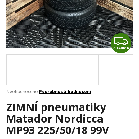
a
j
í
t
Z
?
ZDARMA
D
A
HLEDAT
R
M
Průměrné
Neohodnoceno
Podrobnosti hodnocení
hodnocení
D
A
ZIMNÍ pneumatiky
produktu
o
je
p
Matador Nordicca
0,0
o
z
r
MP93 225/50/18 99V
5
u
hvězdiček.