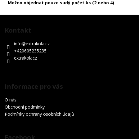
Možno objednat pouze sudý počet ks (2 nebo 4)
Z
á
Kontakt
p
a
info
@
extrakola.cz
t
+420605235235
í
extrakolacz
Informace pro vás
O nás
Obchodní podmínky
Podmínky ochrany osobních údajů
Facebook