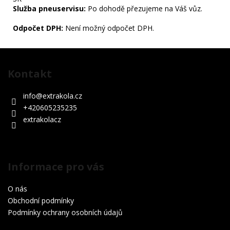
Služba pneuservisu:
Po dohodě přezujeme na Váš vůz.
Odpočet DPH:
Není možný odpočet DPH.
Z
á
Kontakt
p
a
info
@
extrakola.cz
t
+420605235235
í
extrakolacz
Informace pro vás
O nás
Obchodní podmínky
Podmínky ochrany osobních údajů