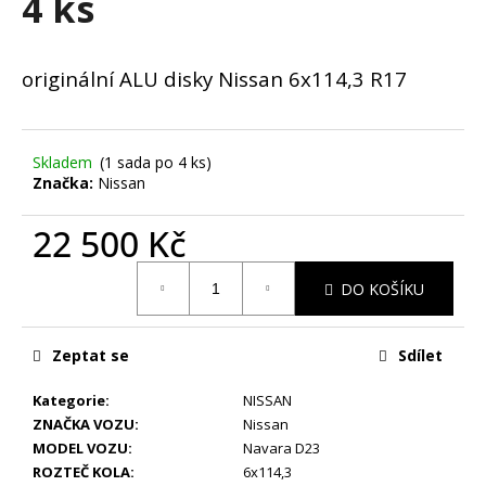
4 ks
č
u
j
e
originální ALU disky Nissan 6x114,3 R17
m
e
Skladem
(1 sada po 4 ks)
Značka:
Nissan
LETNÍ
-
ŠKODA
22 500 Kč
KAROQ
-
Měrná
ORIGINÁLNÍ
DO KOŠÍKU
cena:
ALU
DISKY
5X112
R19
Zeptat se
Sdílet
(57A601025R)
-
Kategorie
:
NISSAN
SADA
4
ZNAČKA VOZU
:
Nissan
KS
MODEL VOZU
:
Navara D23
25
ROZTEČ KOLA
:
6x114,3