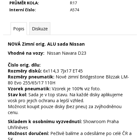
500
PRŮMĚR KOLA
:
R17
Kč
Interní číslo
:
A574
Popis
Diskuze
NOVÁ Zimní orig. ALU sada Nissan
Vhodné na vozy:
Nissan Navara D23
Číslo orig. dílu:
Rozměry disků:
6x114,3 7Jx17 ET45
Rozměry pneumatik:
Nové zimní Bridgestone Blizzak LM-
80 Evo 255/65/17 110H
Vzorek pneumatik:
Vzorek je 100% viz foto.
Stav kol:
Sada je v top stavu. Na každé disky aplikujeme
vosk pro jejich ochranu a lepší vzhled.
Možnost koupit pouze disky (bez pneu) za zvýhodněnou
cenu.
Skladem k osobnímu vyzvednutí:
Showroom Praha
Uhříněves
Možnost doručení:
Pečlivě balíme a odesíláme po celé ČR a
SK