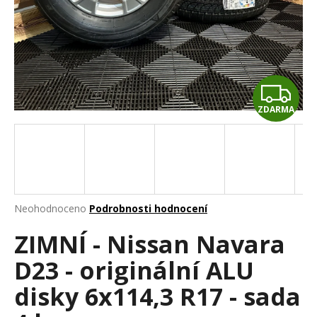
a
j
í
t
Z
?
ZDARMA
D
A
HLEDAT
R
M
Průměrné
Neohodnoceno
Podrobnosti hodnocení
hodnocení
D
A
ZIMNÍ - Nissan Navara
produktu
o
je
p
D23 - originální ALU
0,0
o
z
r
disky 6x114,3 R17 - sada
5
u
hvězdiček.