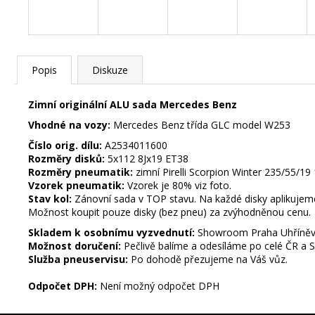
č
u
j
e
m
Popis
Diskuze
e
Zimní originální ALU sada Mercedes Benz
Vhodné na vozy:
Mercedes Benz třída GLC model W253
STŘEDOVÉ
Číslo orig. dílu:
A2534011600
KRYTKY
VW
Rozměry disků:
5x112 8Jx19 ET38
63MM
Rozměry pneumatik:
zimní Pirelli Scorpion Winter 235/55/
Vzorek pneumatik:
Vzorek je 80% viz foto.
85
Stav kol:
Zánovní sada v TOP stavu. Na každé disky aplikujeme 
Kč
Možnost koupit pouze disky (bez pneu) za zvýhodněnou cenu.
ZIMNÍ
Skladem k osobnímu vyzvednutí:
Showroom Praha Uhříně
-
Možnost doručení:
Pečlivě balíme a odesíláme po celé ČR a 
LAND
Služba pneuservisu:
Po dohodě přezujeme na Váš vůz.
ROVER
RANGE
Odpočet DPH:
Není možný odpočet DPH
ROVER
SPORT
-