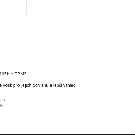
A
R
M
A
19 105H + TPMS
vosk pro jejich ochranu a lepší vzhled.
ves
SK