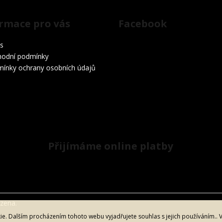
rmace pro vás
Facebook
s
odní podmínky
ínky ochrany osobních údajů
Přijímáme online platby
azena.
. Dalším procházením tohoto webu vyjadřujete souhlas s jejich používáním.. 