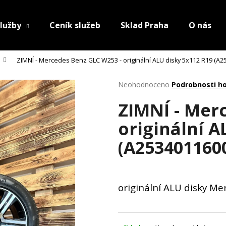
lužby
Ceník služeb
Sklad Praha
O nás
ZIMNÍ - Mercedes Benz GLC W253 - originální ALU disky 5x112 R19 (A25
Průměrné
Neohodnoceno
Podrobnosti h
hodnocení
ZIMNÍ - Mer
produktu
je
originální A
0,0
z
(A2534011600
5
hvězdiček.
originální ALU disky M