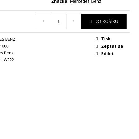
Značka:
Mercedes Benz
DO KOŠÍKU
Tisk
ES BENZ
1600
Zeptat se
es Benz
Sdílet
e - W222