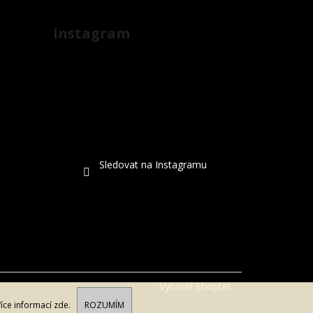
Instagram
Sledovat na Instagramu
Vytvořil Shoptet
Více informací
zde
.
ROZUMÍM