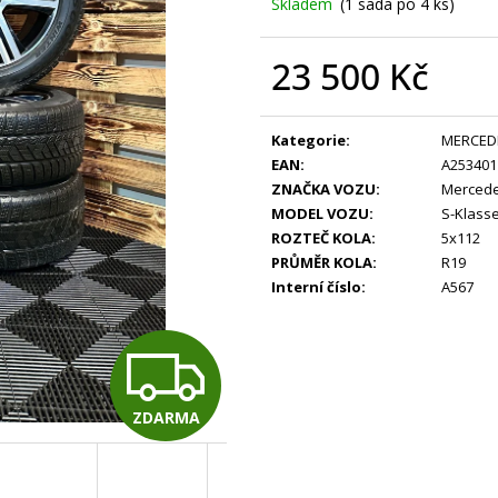
Skladem
(1 sada po 4 ks)
23 500 Kč
Měrná
cena:
Kategorie
:
MERCED
EAN
:
A253401
ZNAČKA VOZU
:
Merced
MODEL VOZU
:
S-Klass
ROZTEČ KOLA
:
5x112
PRŮMĚR KOLA
:
R19
Interní číslo
:
A567
Z
ZDARMA
D