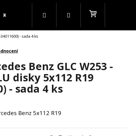
Hledat
Přihlášení
Nákupní
Kontakty
Blog
B2B
34011600) - sada 4 ks
košík
odnocení
cedes Benz GLC W253 -
LU disky 5x112 R19
) - sada 4 ks
ercedes Benz 5x112 R19