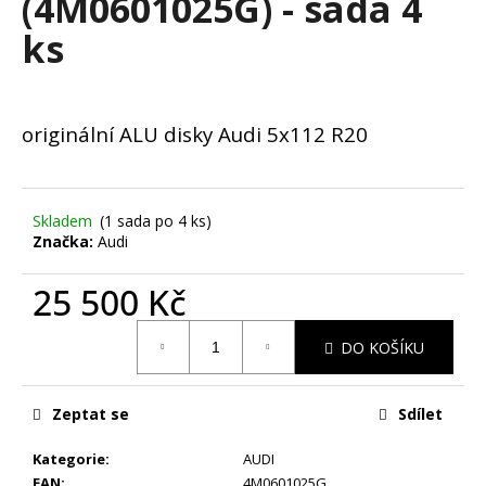
(4M0601025G) - sada 4
č
u
ks
j
e
m
e
originální ALU disky Audi 5x112 R20
ZIMNÍ
-
Skladem
(1 sada po 4 ks)
VW
TIGUAN
Značka:
Audi
II
-
25 500 Kč
ORIGINÁLNÍ
ALU
Měrná
DISKY
DO KOŠÍKU
cena:
5X112
R17
(5NA071497)
-
Zeptat se
Sdílet
SADA
4
Kategorie
:
AUDI
KS
EAN
:
4M0601025G