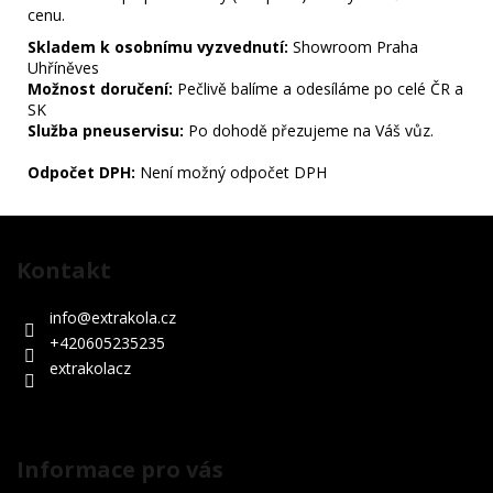
cenu.
Skladem k osobnímu vyzvednutí:
Showroom Praha
Uhříněves
Možnost doručení:
Pečlivě balíme a odesíláme po celé ČR a
SK
Služba pneuservisu:
Po dohodě přezujeme na Váš vůz.
Odpočet DPH:
Není možný odpočet DPH
Z
á
Kontakt
p
a
info
@
extrakola.cz
t
+420605235235
í
extrakolacz
Informace pro vás