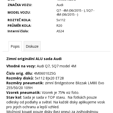
17
ZNAČKA VOZU
:
Audi
900
Kč
Q7 - 4M (06/2015 - )
,
SQ7 -
MODEL VOZU
:
4M (06/2015 - )
ROZTEČ KOLA
:
5x112
PRŮMĚR KOLA
:
R20
Interní číslo
:
A524
Popis
Diskuze
Zimní originální ALU sada Audi
Vhodné na vozy:
Audi Q7, SQ7 model 4M
Číslo orig. dílu:
4M0601025G
Rozměry disků:
5x112 8Jx20 ET28
Rozměry pneumatik:
zimní Bridgestone Blizzak LM80 Evo
255/50/20 109H
Vzorek pneumatik:
Vzorek je 75% viz foto.
Stav kol:
Sada je sada v TOP stavu. Na fotkách pouze
odlesky od podlahy a světel. Na každé disky aplikujeme vosk
pro jejich ochranu a lepší vzhled.
Možnost koupit pouze disky (bez pneu) za zvýhodněnou