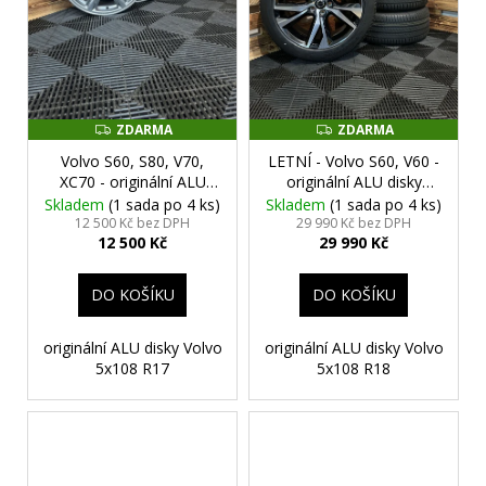
ZDARMA
ZDARMA
Z
Z
D
D
Volvo S60, S80, V70,
LETNÍ - Volvo S60, V60 -
A
A
R
R
XC70 - originální ALU
originální ALU disky
M
M
disky 5x108 R17
5x108 R18 (32271989) -
Skladem
(1 sada po 4 ks)
Skladem
(1 sada po 4 ks)
A
A
(8634737) - sada 4 ks
sada 4 ks
12 500 Kč bez DPH
29 990 Kč bez DPH
12 500 Kč
29 990 Kč
DO KOŠÍKU
DO KOŠÍKU
originální ALU disky Volvo
originální ALU disky Volvo
5x108 R17
5x108 R18