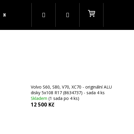
Hledat
Přihlášení
Nákupní
Kontakty
Blog
B2B
košík
Volvo S60, S80, V70, XC70 - originální ALU
disky 5x108 R17 (8634737) - sada 4 ks
Skladem
(1 sada po 4 ks)
12 500 Kč