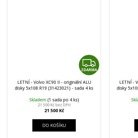
STŘEDOVÉ
KRYTKY
VW
55MM
85
Kč
Z
ZDARMA
D
LETNÍ - Volvo XC90 II - originální ALU
LETNÍ - V
A
disky 5x108 R19 (31423021) - sada 4 ks
disky 5x10
R
Skladem
(1 sada po 4 ks)
Sk
21 500 Kč bez DPH
21 500 Kč
M
A
DO KOŠÍKU