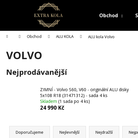
K
Přejít
na
o
obsah
Obchod
S
Zpět
Zpět
š
do
do
í
C
k
obchodu
obchodu
Domů
Obchod
ALU KOLA
ALU kola Volvo
o
p
VOLVO
o
t
Nejprodávanější
ř
e
b
ZIMNÍ - Volvo S60, V60 - originální ALU disky
5x108 R18 (31471312) - sada 4 ks
u
Skladem
(1 sada po 4 ks)
j
24 990 Kč
e
t
Ř
e
a
Doporučujeme
Nejlevnější
Nejdražší
Nejp
n