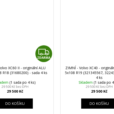
Z
ZDARMA
D
olvo XC60 II - originální ALU
ZIMNÍ - Volvo XC40 - originál
A
8 R18 (31680200) - sada 4 ks
5x108 R19 (321345567, 32243
4 ks
R
ladem
(1 sada po 4 ks)
Skladem
(1 sada po 4
29 500 Kč bez DPH
29 500 Kč bez DPH
29 500 Kč
29 500 Kč
M
A
DO KOŠÍKU
DO KOŠÍKU