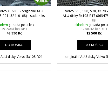
ZDARMA
D
olvo XC60 II - originální ALU
Volvo S60, S80, V70, XC70 - 
A
8 R21 (32410168) - sada 4 ks
ALU disky 5x108 R17 (863473
ks
R
ladem
(1 sada po 4 ks)
Skladem
(1 sada po 4
49 990 Kč bez DPH
12 500 Kč bez DPH
49 990 Kč
12 500 Kč
M
A
DO KOŠÍKU
DO KOŠÍKU
í ALU disky Volvo 5x108 R21
originální ALU disky Volvo