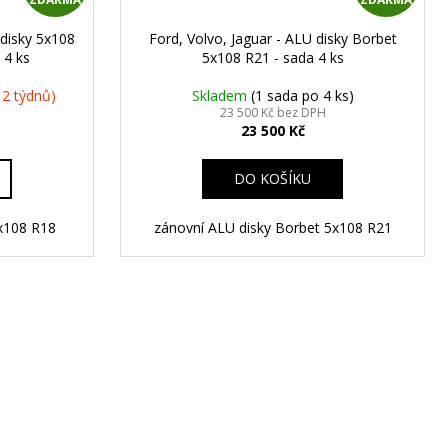
D
D
 disky 5x108
Ford, Volvo, Jaguar - ALU disky Borbet
A
A
 4 ks
5x108 R21 - sada 4 ks
R
R
 2 týdnů)
Skladem
(1 sada po 4 ks)
23 500 Kč bez DPH
23 500 Kč
M
M
A
A
DO KOŠÍKU
 5x108 R18
zánovní ALU disky Borbet 5x108 R21