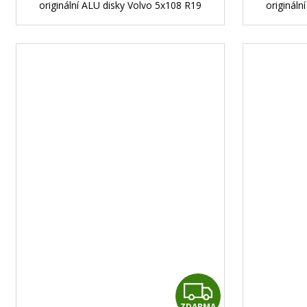
originální ALU disky Volvo 5x108 R19
origináln
Z
ZDARMA