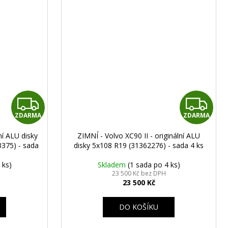
Z
Z
ZDARMA
ZDARMA
D
D
ní ALU disky
ZIMNÍ - Volvo XC90 II - originální ALU
A
A
375) - sada
disky 5x108 R19 (31362276) - sada 4 ks
R
R
 ks)
Skladem
(1 sada po 4 ks)
23 500 Kč bez DPH
23 500 Kč
M
M
A
A
DO KOŠÍKU