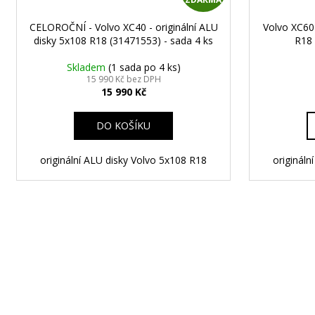
D
CELOROČNÍ - Volvo XC40 - originální ALU
Volvo XC60 
A
disky 5x108 R18 (31471553) - sada 4 ks
R18 
R
Skladem
(1 sada po 4 ks)
15 990 Kč bez DPH
15 990 Kč
M
A
DO KOŠÍKU
originální ALU disky Volvo 5x108 R18
origináln