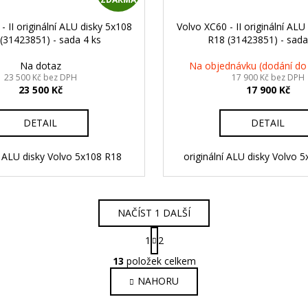
D
- II originální ALU disky 5x108
Volvo XC60 - II originální ALU
A
(31423851) - sada 4 ks
R18 (31423851) - sada
R
Na dotaz
Na objednávku (dodání do
23 500 Kč bez DPH
17 900 Kč bez DPH
23 500 Kč
17 900 Kč
M
A
DETAIL
DETAIL
í ALU disky Volvo 5x108 R18
originální ALU disky Volvo
NAČÍST 1 DALŠÍ
S
1
2
t
O
r
13
položek celkem
v
á
NAHORU
l
n
k
á