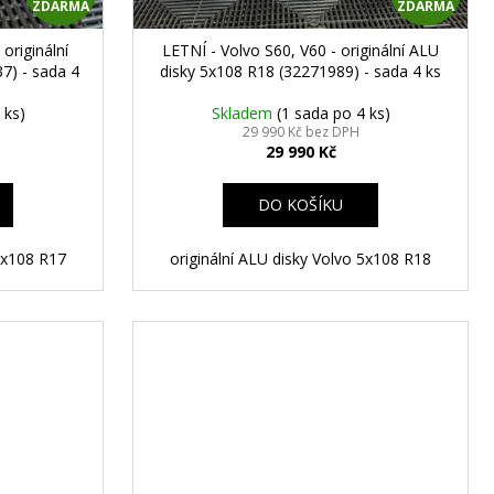
ZDARMA
ZDARMA
D
D
originální
LETNÍ - Volvo S60, V60 - originální ALU
A
A
7) - sada 4
disky 5x108 R18 (32271989) - sada 4 ks
R
R
 ks)
Skladem
(1 sada po 4 ks)
29 990 Kč bez DPH
29 990 Kč
M
M
A
A
DO KOŠÍKU
 5x108 R17
originální ALU disky Volvo 5x108 R18