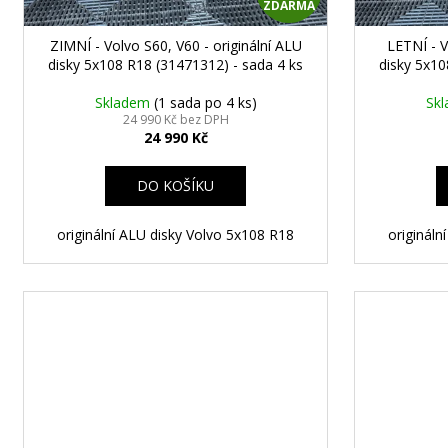
č
ZDARMA
D
u
j
ZIMNÍ - Volvo S60, V60 - originální ALU
LETNÍ - V
A
disky 5x108 R18 (31471312) - sada 4 ks
disky 5x10
e
m
R
Skladem
(1 sada po 4 ks)
Sk
e
24 990 Kč bez DPH
24 990 Kč
M
A
DO KOŠÍKU
STŘEDOVÉ
KRYTKY
VW
originální ALU disky Volvo 5x108 R18
origináln
65MM
99
Kč
STŘEDOVÉ
Následující
KRYTKY
VW
65MM
90
Kč