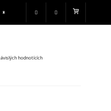
Hledat
Přihlášení
Nákupní
Kontakty
Blog
B2B
košík
ezávislých hodnotících