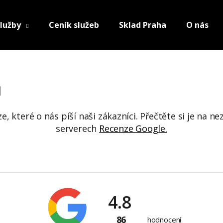
lužby
Ceník služeb
Sklad Praha
O nás
ů
, které o nás píší naši zákazníci. Přečtěte si je na n
serverech
Recenze Google.
4.8
86
hodnocení