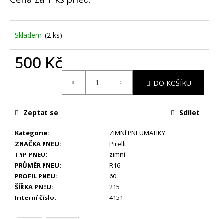
č
u
j
e
Skladem
(2 ks)
m
e
500 Kč
Měrná
DO KOŠÍKU
ZIMNÍ
cena:
-
MERCEDES
BENZ
Zeptat se
Sdílet
GLA,
GLB
W247
Kategorie
:
ZIMNÍ PNEUMATIKY
-
ZNAČKA PNEU
:
Pirelli
ORIGINÁLNÍ
TYP PNEU
:
zimní
ALU
PRŮMĚR PNEU
:
R16
DISKY
5X112
PROFIL PNEU
:
60
R19
ŠÍŘKA PNEU
:
215
(A2474013600)
Interní číslo
:
4151
-
SADA
4