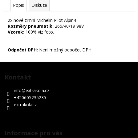
Popis
Diskuze
2x nové zimní Michelin Pilot Alpin4
Rozměry pneumatik:
265/40/19 98V
Vzorek:
100% viz foto.
Odpočet DPH:
Není možný odpočet DPH.
Z
á
Kontakt
p
a
info
@
extrakola.cz
t
+420605235235
í
extrakolacz
Informace pro vás