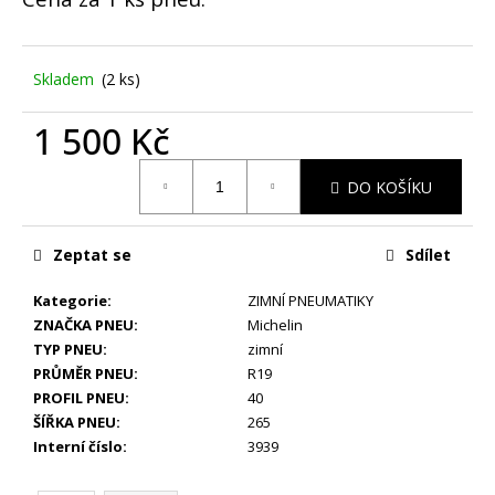
č
u
j
e
Skladem
(2 ks)
m
e
1 500 Kč
Měrná
DO KOŠÍKU
STŘEDOVÉ
cena:
KRYTKY
ŠKODA
65MM
Zeptat se
Sdílet
89
Kč
Kategorie
:
ZIMNÍ PNEUMATIKY
ZNAČKA PNEU
:
Michelin
TYP PNEU
:
zimní
PRŮMĚR PNEU
:
R19
PROFIL PNEU
:
40
ŠÍŘKA PNEU
:
265
Interní číslo
:
3939