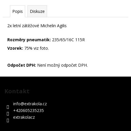
KS
39
Popis
Diskuze
990
Kč
2x letní zátěžové Michelin Agilis
Rozměry pneumatik:
235/65/16C 115R
Vzorek:
75% viz foto.
Odpočet DPH:
Není možný odpočet DPH.
Z
á
Kontakt
p
a
info
@
extrakola.cz
t
+420605235235
í
extrakolacz