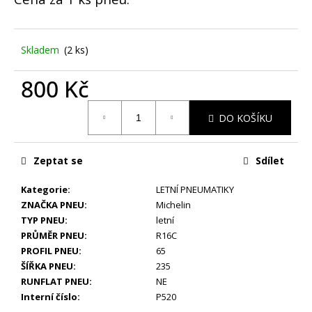
č
u
j
e
Skladem
(2 ks)
m
e
800 Kč
Měrná
DO KOŠÍKU
ZIMNÍ
cena:
-
BMW
X3
Zeptat se
Sdílet
G01,
X4
G02
Kategorie
:
LETNÍ PNEUMATIKY
-
ZNAČKA PNEU
:
Michelin
ORIGINÁLNÍ
TYP PNEU
:
letní
ALU
PRŮMĚR PNEU
:
R16C
DISKY
M-
PROFIL PNEU
:
65
PERFORMANCE
ŠÍŘKA PNEU
:
235
5X112
RUNFLAT PNEU
:
NE
R19
(8010267)
Interní číslo
:
P520
4