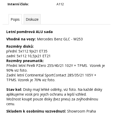
Interní číslo
:
A112
Popis
Diskuze
Letní poměrová ALU sada
Vhodné na vozy:
Mercedes Benz GLC - W253
Rozměry disků:
přední: 5x112 9Jx21 ET35
zadní: 5x112 10,5Jx21 ET21
Rozměry pneumatik:
Přední: letní Pirelli PZero 255/40/21 102Y + TPMS. Vzorek je
90% viz foto.
Zadní: letní Continental SportContact 285/35/21 105Y +
TPMS. Vzorek je 70% viz foto.
Stav kol:
Disky mají lehké oděrky, viz foto. Na každé disky
aplikujeme vosk pro jejich ochranu a lepší vzhled.
Možnost koupit pouze disky (bez pneu) za zvýhodněnou
cenu.
Skladem k osobnímu vyzvednutí:
Showroom Praha