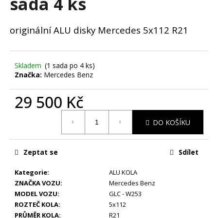
sada 4 ks
č
u
j
originální ALU disky Mercedes 5x112 R21
e
m
e
Skladem
(1 sada po 4 ks)
Značka:
Mercedes Benz
STŘEDOVÉ
KRYTKY
29 500 Kč
VW
65MM
Měrná
99
DO KOŠÍKU
cena:
Kč
Zeptat se
Sdílet
Kategorie
:
ALU KOLA
ZNAČKA VOZU
:
Mercedes Benz
MODEL VOZU
:
GLC - W253
ROZTEČ KOLA
:
5x112
PRŮMĚR KOLA
:
R21