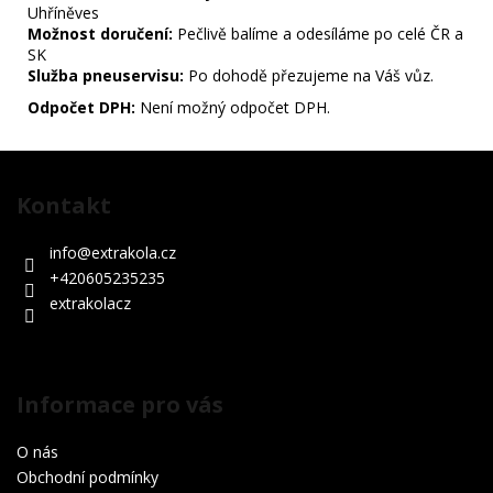
Uhříněves
Možnost doručení:
Pečlivě balíme a odesíláme po celé ČR a
SK
Služba pneuservisu:
Po dohodě přezujeme na Váš vůz.
Odpočet DPH:
Není možný odpočet DPH.
Z
á
Kontakt
p
a
info
@
extrakola.cz
t
+420605235235
í
extrakolacz
Informace pro vás
O nás
Obchodní podmínky