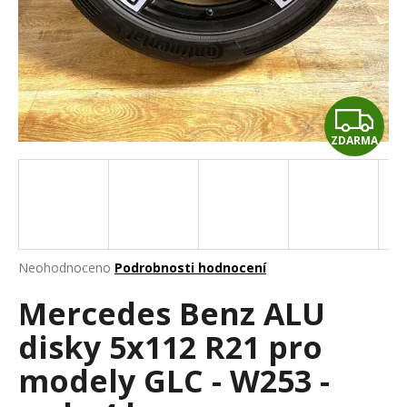
a
j
í
t
Z
?
ZDARMA
D
A
HLEDAT
R
M
Průměrné
Neohodnoceno
Podrobnosti hodnocení
hodnocení
D
A
Mercedes Benz ALU
produktu
o
je
p
disky 5x112 R21 pro
0,0
o
z
r
modely GLC - W253 -
5
u
hvězdiček.