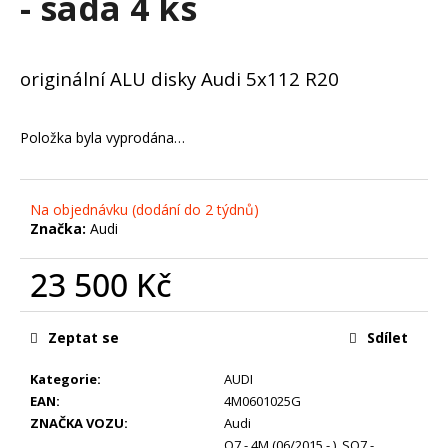
- sada 4 ks
č
u
j
e
originální ALU disky Audi 5x112 R20
m
e
Položka byla vyprodána…
ZIMNÍ
-
VW
Na objednávku (dodání do 2 týdnů)
TIGUAN
Značka:
Audi
II
-
ORIGINÁLNÍ
23 500 Kč
ALU
DISKY
Měrná
5X112
cena:
Zeptat se
Sdílet
R17
(5NA071497)
-
Kategorie
:
AUDI
SADA
EAN
:
4M0601025G
4
ZNAČKA VOZU
:
Audi
KS
Q7 - 4M (06/2015 - )
,
SQ7 -