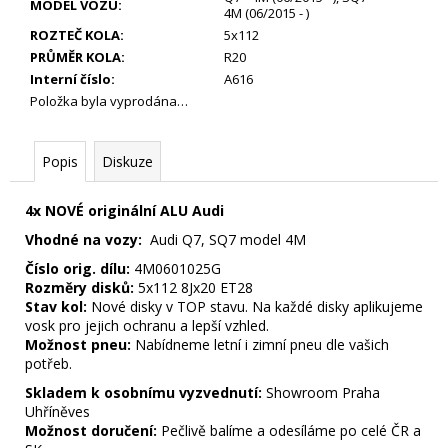
17
MODEL VOZU
:
4M (06/2015 - )
900
ROZTEČ KOLA
:
5x112
Kč
PRŮMĚR KOLA
:
R20
Interní číslo
:
A616
Položka byla vyprodána…
Popis
Diskuze
4x NOVÉ originální ALU Audi
Vhodné na vozy:
Audi Q7, SQ7 model 4M
Číslo orig. dílu:
4M0601025G
Rozměry disků:
5x112 8Jx20 ET28
Stav kol:
Nové disky v TOP stavu. Na každé disky aplikujeme
vosk pro jejich ochranu a lepší vzhled.
Možnost pneu:
Nabídneme letní i zimní pneu dle vašich
potřeb.
Skladem k osobnímu vyzvednutí:
Showroom Praha
Uhříněves
Možnost doručení:
Pečlivě balíme a odesíláme po celé ČR a