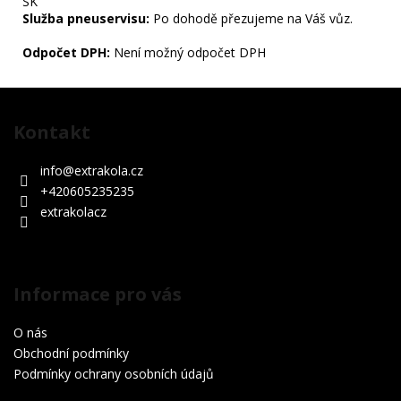
SK
Služba pneuservisu:
Po dohodě přezujeme na Váš vůz.
Odpočet DPH:
Není možný odpočet
DPH
Z
á
Kontakt
p
a
info
@
extrakola.cz
t
+420605235235
í
extrakolacz
Informace pro vás
O nás
Obchodní podmínky
Podmínky ochrany osobních údajů