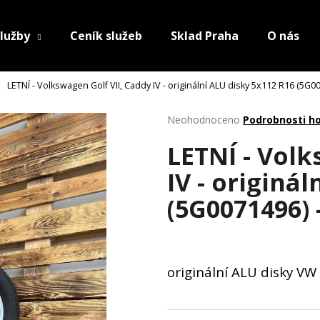
lužby
Ceník služeb
Sklad Praha
O nás
LETNÍ - Volkswagen Golf VII, Caddy IV - originální ALU disky 5x112 R16 (5G0
Průměrné
Neohodnoceno
Podrobnosti h
hodnocení
LETNÍ - Volk
produktu
je
IV - originá
0,0
z
(5G0071496) 
5
hvězdiček.
originální ALU disky V