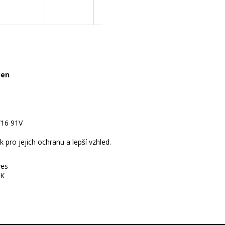
A
R
M
pen
A
5/16 91V
pro jejich ochranu a lepší vzhled.
ves
SK