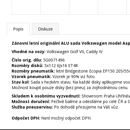
č
u
j
e
m
Popis
Diskuze
e
Zánovní letní originální ALU sada Volkswagen model As
Vhodné na vozy:
Volkswagen Golf VII, Caddy IV
STŘEDOVÉ
Číslo orig. dílu:
5G0071496
KRYTKY
VW
Rozměry disků:
5x112 6Jx16 ET48
55MM
Rozměry pneumatik:
letní Bridgestone Ecopia EP150 205/5
Vzorek pneumatik:
Vzorek je 90% viz foto.
85
Stav kol:
Sada v hezkém stavu. Na každé disky aplikujeme vosk 
Kč
Možnost koupit pouze disky (bez pneu) za zvýhodněnou cenu.
STŘEDOVÉ
Skladem k osobnímu vyzvednutí:
Showroom Praha Uhříně
KRYTKY
Následující
Možnost doručení:
Pečlivě balíme a odesíláme po celé ČR a 
MERCEDES
Služba pneuservisu:
Po dohodě přezujeme na Váš vůz.
BENZ
75MM
Odpočet DPH:
Není možný odpočet DPH.
85
Kč