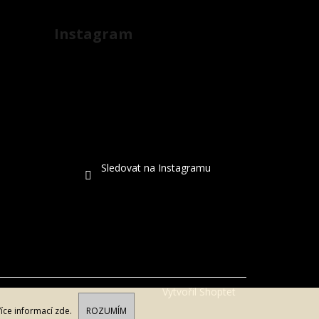
Instagram
Sledovat na Instagramu
Vytvořil Shoptet
Více informací
zde
.
ROZUMÍM