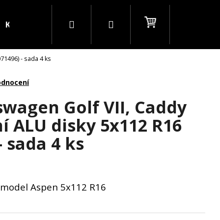
Hledat
Přihlášení
Nákupní
Kontakty
Blog
B2B
071496) - sada 4 ks
košík
odnocení
swagen Golf VII, Caddy
lní ALU disky 5x112 R16
- sada 4 ks
W model Aspen 5x112 R16