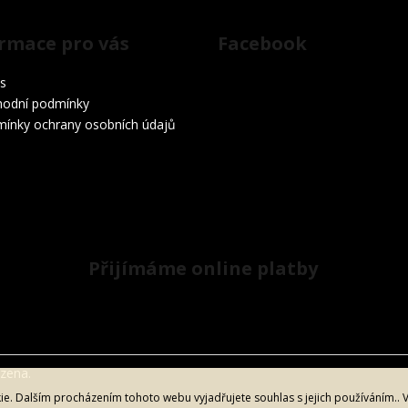
rmace pro vás
Facebook
s
odní podmínky
ínky ochrany osobních údajů
Přijímáme online platby
azena.
. Dalším procházením tohoto webu vyjadřujete souhlas s jejich používáním.. 