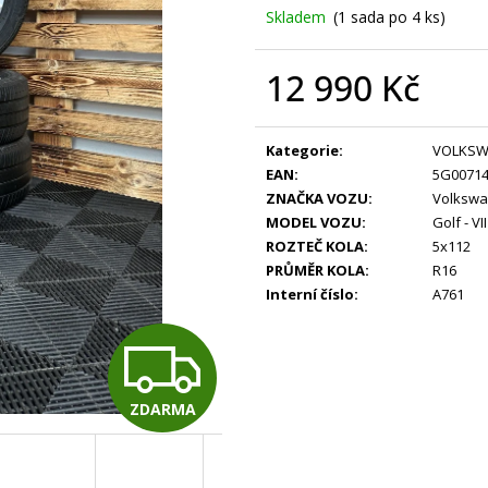
Skladem
(1 sada po 4 ks)
12 990 Kč
Měrná
cena:
Kategorie
:
VOLKS
EAN
:
5G0071
ZNAČKA VOZU
:
Volksw
MODEL VOZU
:
Golf - VI
ROZTEČ KOLA
:
5x112
PRŮMĚR KOLA
:
R16
Interní číslo
:
A761
Z
ZDARMA
D