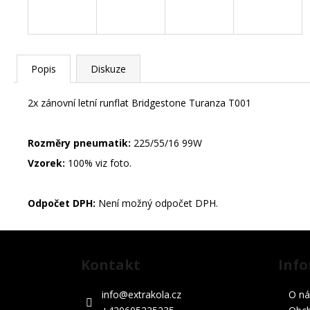
č
u
j
e
m
Popis
Diskuze
e
2x zánovní letní runflat Bridgestone Turanza T001
STŘEDOVÉ
Rozměry pneumatik:
225/55/16 99W
KRYTKY
RANGE
Vzorek:
100% viz foto.
ROVER
62MM
75
Odpočet DPH:
Není možný odpočet DPH.
Kč
Z
STŘEDOVÉ
Následující
KRYTKY
á
VW
Kontakt
Info
p
65MM
a
99
info
@
extrakola.cz
O ná
Kč