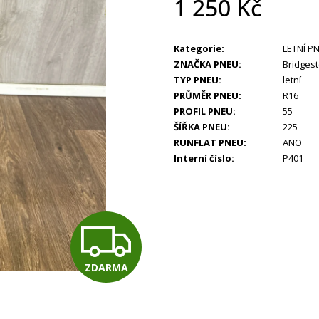
1 250 Kč
Měrná
cena:
Kategorie
:
LETNÍ P
ZNAČKA PNEU
:
Bridges
TYP PNEU
:
letní
PRŮMĚR PNEU
:
R16
PROFIL PNEU
:
55
ŠÍŘKA PNEU
:
225
RUNFLAT PNEU
:
ANO
Interní číslo
:
P401
Z
ZDARMA
D