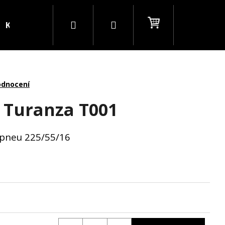
Hledat
Přihlášení
Nákupní
Kontakty
Blog
B2B
košík
odnocení
 Turanza T001
t pneu 225/55/16