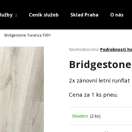
lužby
Ceník služeb
Sklad Praha
O nás
Bridgestone Turanza T001
Průměrné
Neohodnoceno
Podrobnosti h
hodnocení
Bridgestone
produktu
je
0,0
z
2x zánovní letní runfla
5
hvězdiček.
Cena za 1 ks pneu.
Skladem
(2 ks)