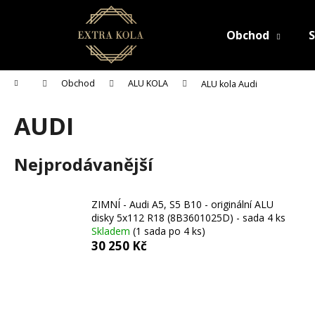
K
Přejít
na
o
obsah
Obchod
S
Zpět
Zpět
š
do
do
í
C
k
obchodu
obchodu
Domů
Obchod
ALU KOLA
ALU kola Audi
o
p
AUDI
o
t
Nejprodávanější
ř
e
b
ZIMNÍ - Audi A5, S5 B10 - originální ALU
disky 5x112 R18 (8B3601025D) - sada 4 ks
u
Skladem
(1 sada po 4 ks)
j
30 250 Kč
e
t
e
n