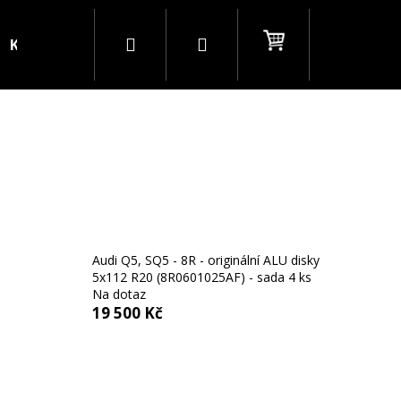
Hledat
Přihlášení
Nákupní
Kontakty
Blog
B2B
košík
Audi Q5, SQ5 - 8R - originální ALU disky
5x112 R20 (8R0601025AF) - sada 4 ks
Na dotaz
19 500 Kč