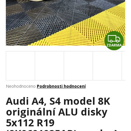
a
j
í
t
Z
?
ZDARMA
D
A
HLEDAT
R
M
Průměrné
Neohodnoceno
Podrobnosti hodnocení
hodnocení
D
A
Audi A4, S4 model 8K
produktu
o
je
p
originální ALU disky
0,0
o
z
r
5x112 R19
5
u
hvězdiček.