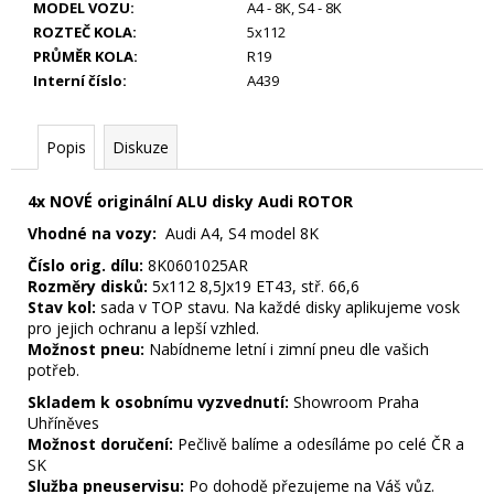
MODEL VOZU
:
A4 - 8K
,
S4 - 8K
ROZTEČ KOLA
:
5x112
PRŮMĚR KOLA
:
R19
Interní číslo
:
A439
Popis
Diskuze
4x NOVÉ originální ALU disky Audi ROTOR
Vhodné na vozy:
Audi A4, S4 model 8K
Číslo orig. dílu:
8K0601025AR
Rozměry disků:
5x112 8,5Jx19 ET43, stř. 66,6
Stav kol:
sada v TOP stavu. Na každé disky aplikujeme vosk
pro jejich ochranu a lepší vzhled.
Možnost pneu:
Nabídneme letní i zimní pneu dle vašich
potřeb.
Skladem k osobnímu vyzvednutí:
Showroom Praha
Uhříněves
Možnost doručení:
Pečlivě balíme a odesíláme po celé ČR a
SK
Služba pneuservisu:
Po dohodě přezujeme na Váš vůz.