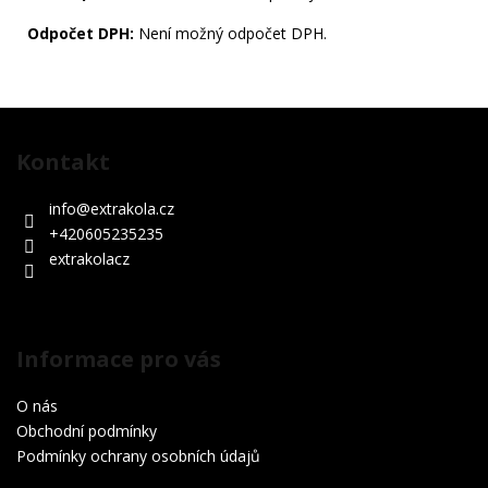
Odpočet DPH:
Není možný odpočet DPH.
Z
á
Kontakt
p
a
info
@
extrakola.cz
t
+420605235235
í
extrakolacz
Informace pro vás
O nás
Obchodní podmínky
Podmínky ochrany osobních údajů