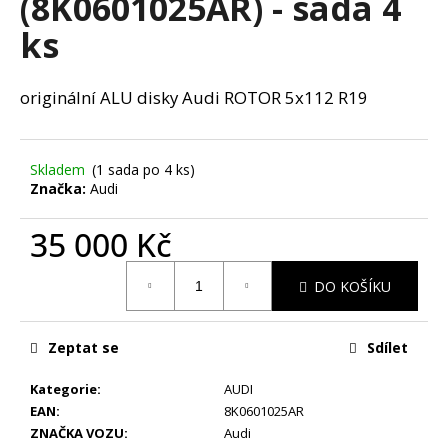
(8K0601025AR) - sada 4
č
u
ks
j
e
m
originální ALU disky Audi ROTOR 5x112 R19
e
Skladem
(1 sada po 4 ks)
STŘEDOVÉ
KRYTKY
Značka:
Audi
VW
65MM
35 000 Kč
90
Kč
Měrná
DO KOŠÍKU
cena:
Zeptat se
Sdílet
Kategorie
:
AUDI
EAN
:
8K0601025AR
ZNAČKA VOZU
:
Audi