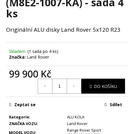
(M8E2-1007-KA) - sada 4
č
u
ks
j
e
m
Originální ALU disky Land Rover 5x120 R23
e
STŘEDOVÉ
Skladem
(1 sada po 4 ks)
KRYTKY
Značka:
Land Rover
RANGE
ROVER
99 900 Kč
62MM
75
Měrná
Kč
DO KOŠÍKU
cena:
Zeptat se
Sdílet
Kategorie
:
ALU KOLA
ZNAČKA VOZU
:
Land Rover
Range Rover Sport
MODEL VOZU
: