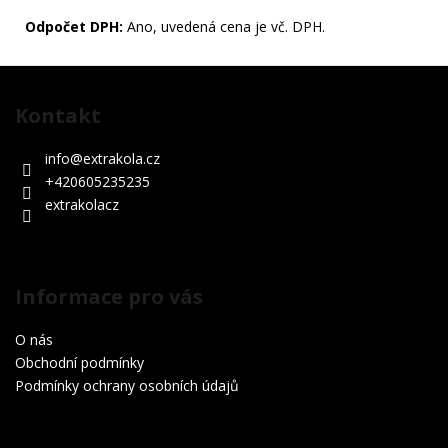
Odpočet DPH:
Ano, uvedená cena je vč. DPH.
Z
á
Kontakt
p
a
info
@
extrakola.cz
t
+420605235235
í
extrakolacz
Informace pro vás
O nás
Obchodní podmínky
Podmínky ochrany osobních údajů