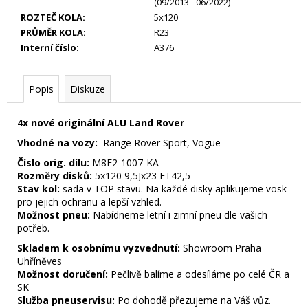
(09/2013 - 06/2022)
ROZTEČ KOLA
:
5x120
PRŮMĚR KOLA
:
R23
Interní číslo
:
A376
Popis
Diskuze
4x nové originální ALU Land Rover
Vhodné na vozy:
Range Rover Sport, Vogue
Číslo orig. dílu:
M8E2-1007-KA
Rozměry disků:
5x120 9,5Jx23 ET42,5
Stav kol:
sada v TOP stavu. Na každé disky aplikujeme vosk
pro jejich ochranu a lepší vzhled.
Možnost pneu:
Nabídneme letní i zimní pneu dle vašich
potřeb.
Skladem k osobnímu vyzvednutí:
Showroom Praha
Uhříněves
Možnost doručení:
Pečlivě balíme a odesíláme po celé ČR a
SK
Služba pneuservisu:
Po dohodě přezujeme na Váš vůz.