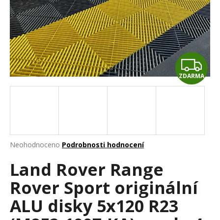
a
j
í
t
Z
?
ZDARMA
D
A
HLEDAT
R
M
Průměrné
Neohodnoceno
Podrobnosti hodnocení
hodnocení
D
A
Land Rover Range
produktu
o
je
p
Rover Sport originální
0,0
o
z
r
ALU disky 5x120 R23
5
u
hvězdiček.