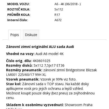
29
MODEL VOZU
:
A6 - 4K (06/2018 - )
990
Kč
ROZTEČ KOLA
:
5x112
PRŮMĚR KOLA
:
R17
Interní číslo
:
A672
Popis
Diskuze
Zánovní zimní originální ALU sada Audi
Vhodné na vozy:
Audi A6 model 4K
Číslo orig. dílu:
4K0601025
Rozměry disků:
5x112 7,5Jx17 ET36
Rozměry pneumatik:
zánovní zimní Bridgestone Blizzak
LM001 225/60/17 99H XL
Vzorek pneumatik:
Vzorek je 99% viz foto.
Stav kol:
Zánovní sada v TOP stavu. Na každé disky
aplikujeme vosk pro jejich ochranu a lepší vzhled.
Možnost koupit pouze disky (bez pneu) za zvýhodněnou
cenu.
Skladem k osobnímu vyzvednutí:
Showroom Praha