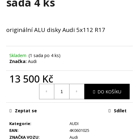
sada 4 ks
č
u
j
e
m
originální ALU disky Audi 5x112 R17
e
ZIMNÍ
Skladem
(1 sada po 4 ks)
-
Značka:
Audi
BMW
5
G30,
13 500 Kč
G31
-
Měrná
ALU
DO KOŠÍKU
cena:
DISKY
AEZ
5X112
Zeptat se
Sdílet
R19
-
SADA
Kategorie
:
AUDI
4
EAN
:
4K0601025
KS
ZNAČKA VOZU
:
Audi