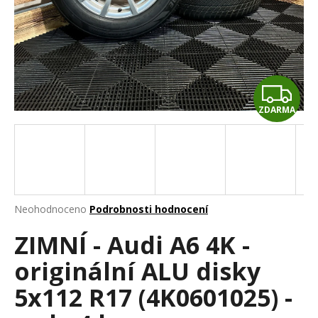
a
j
í
t
Z
?
ZDARMA
D
A
HLEDAT
R
M
Průměrné
Neohodnoceno
Podrobnosti hodnocení
hodnocení
D
A
ZIMNÍ - Audi A6 4K -
produktu
o
je
p
originální ALU disky
0,0
o
z
r
5x112 R17 (4K0601025) -
5
u
hvězdiček.