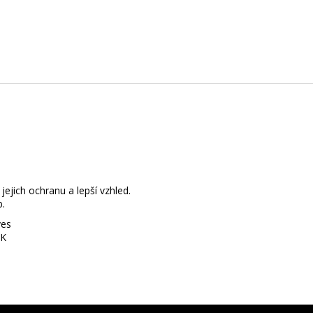
A
R
M
A
ejich ochranu a lepší vzhled.
b.
ves
SK