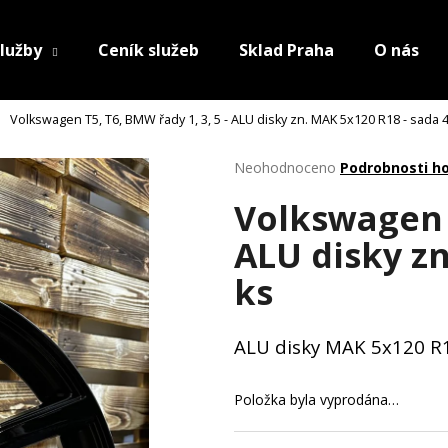
lužby
Ceník služeb
Sklad Praha
O nás
Volkswagen T5, T6, BMW řady 1, 3, 5 - ALU disky zn. MAK 5x120 R18 - sada 4
Průměrné
Neohodnoceno
Podrobnosti h
hodnocení
Volkswagen T
produktu
je
ALU disky zn
0,0
z
ks
5
hvězdiček.
ALU disky MAK 5x120 R
Položka byla vyprodána…