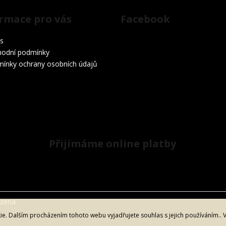
rmace pro vás
Facebook
s
odní podmínky
ínky ochrany osobních údajů
Přijímáme online platby
azena.
. Dalším procházením tohoto webu vyjadřujete souhlas s jejich používáním.. 