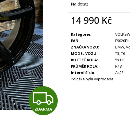
Na dotaz
14 990 Kč
Měrná
cena:
Kategorie
:
VOLKS
EAN
:
F9020FH
ZNAČKA VOZU
:
BMW
,
V
MODEL VOZU
:
T5
,
T6
ROZTEČ KOLA
:
5x120
PRŮMĚR KOLA
:
R18
Interní číslo
:
A423
Položka byla vyprodána…
Z
ZDARMA
D