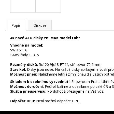
č
u
j
e
m
Popis
Diskuze
e
4x nové ALU disky zn. MAK model Fahr
Vhodné na model:
STŘEDOVÉ
VW T5, T6
KRYTKY
BMW řady 1, 3, 5
RANGE
ROVER
Rozměry disků:
5x120 9Jx18 ET44, stř. otvor 72,6mm
62MM
Stav kol:
Disky jsou nové. Na každé disky aplikujeme vosk pro j
75
Možnost pneu:
Nabídneme letní i zimní pneu dle vašich potře
Kč
Skladem k osobnímu vyzvednutí:
Showroom Praha Uhříně
STŘEDOVÉ
Možnost doručení:
Pečlivě balíme a odesíláme po celé ČR a 
Následující
KRYTKY
Služba pneuservisu:
Po dohodě přezujeme na Váš vůz.
VW
65MM
Odpočet DPH:
Není možný odpočet DPH.
99
Kč
Z