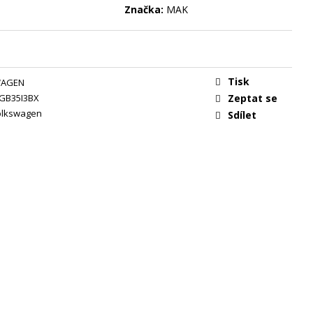
Značka:
MAK
Tisk
WAGEN
GB35I3BX
Zeptat se
olkswagen
Sdílet