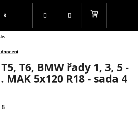
Hledat
Přihlášení
Nákupní
Kontakty
Blog
B2B
 ks
košík
odnocení
5, T6, BMW řady 1, 3, 5 -
. MAK 5x120 R18 - sada 4
18