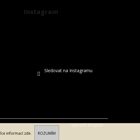
Instagram
Sledovat na Instagramu
Vytvořil Shoptet
Více informací
zde
.
ROZUMÍM