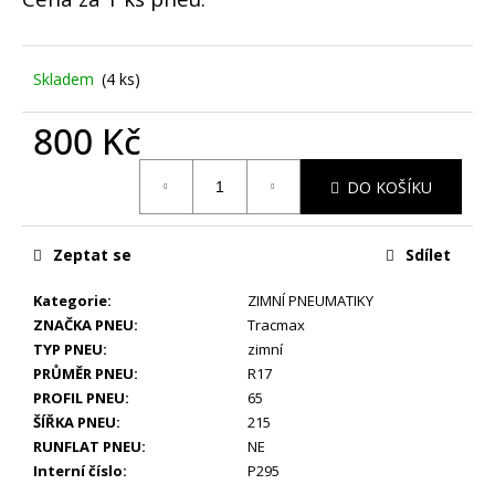
č
u
j
e
Skladem
(4 ks)
m
e
800 Kč
Měrná
DO KOŠÍKU
ZIMNÍ
cena:
-
BMW
X3
Zeptat se
Sdílet
G01,
X4
G02
Kategorie
:
ZIMNÍ PNEUMATIKY
-
ZNAČKA PNEU
:
Tracmax
ORIGINÁLNÍ
TYP PNEU
:
zimní
ALU
PRŮMĚR PNEU
:
R17
DISKY
M-
PROFIL PNEU
:
65
PERFORMANCE
ŠÍŘKA PNEU
:
215
5X112
RUNFLAT PNEU
:
NE
R19
(8010267)
Interní číslo
:
P295
4