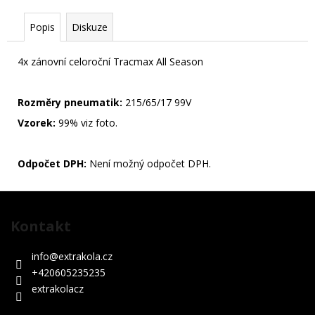
KS
39
Popis
Diskuze
990
Kč
4x zánovní celoroční Tracmax All Season
Rozměry pneumatik:
215/65/17 99V
Vzorek:
99% viz foto.
Odpočet DPH:
Není možný odpočet DPH.
Z
á
Kontakt
p
a
info
@
extrakola.cz
t
+420605235235
í
extrakolacz