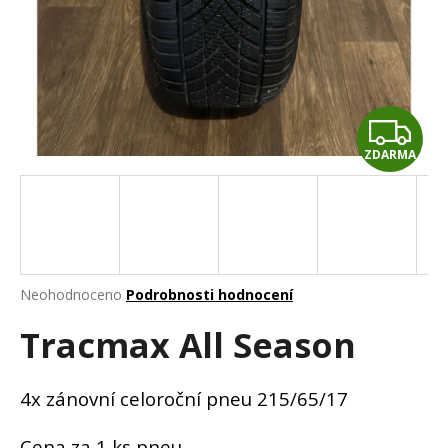
a
j
í
t
Z
?
ZDARMA
D
A
HLEDAT
R
M
Průměrné
Neohodnoceno
Podrobnosti hodnocení
hodnocení
D
A
Tracmax All Season
produktu
o
je
p
0,0
o
z
4x zánovní celoroční pneu 215/65/17
r
5
u
hvězdiček.
Cena za 1 ks pneu.