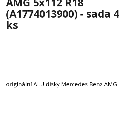
AMG 5x112 R18
č
u
(A1774013900) - sada 4
j
e
ks
m
e
ZIMNÍ
-
MERCEDES
BENZ
TŘÍDA
E
W214
originální ALU disky Mercedes Benz AMG
-
ORIGINÁLNÍ
ALU
DISKY
5X112
R19
(A2144012300)
-
SADA
4