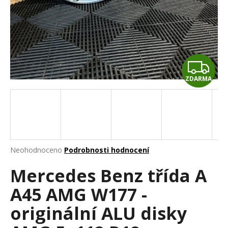
a
j
í
t
Z
?
ZDARMA
D
A
HLEDAT
R
M
Průměrné
Neohodnoceno
Podrobnosti hodnocení
hodnocení
D
A
Mercedes Benz třída A
produktu
o
je
p
A45 AMG W177 -
0,0
o
z
r
originální ALU disky
5
u
hvězdiček.