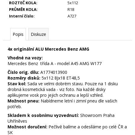
ROZTEČ KOLA
:
5x112
PRŮMĚR KOLA
:
R18
Interní číslo
:
A727
Popis
Diskuze
4x originální ALU Mercedes Benz AMG
Vhodné na vozy:
Mercedes Benz třída A - model A45 AMG W177
Číslo orig. dílu:
A1774013900
Rozměry disků:
5x112 8Jx18 ET48,5
Stav kol:
Sada ve velmi dobrém stavu. Pouze na 1 disku
drobná kosmetická vada - viz foto. Na každé disky
aplikujeme vosk pro jejich ochranu a lepší vzhled.
Možnost pneu:
Nabídneme letní i zimní pneu dle vašich
potřeb.
Skladem k osobnímu vyzvednutí:
Showroom Praha
Uhříněves
Možnost doručení:
Pečlivě balíme a odesíláme po celé ČR a
SK