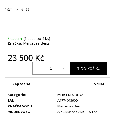
KS
5x112 R18
36
300
Kč
Skladem
(1 sada po 4 ks)
Značka:
Mercedes Benz
23 500 Kč
Měrná
DO KOŠÍKU
cena:
Zeptat se
Sdílet
Kategorie
:
MERCEDES BENZ
EAN
:
A1774013900
ZNAČKA VOZU
:
Mercedes Benz
MODEL VOZU
:
A-Klasse A45 AMG - W177