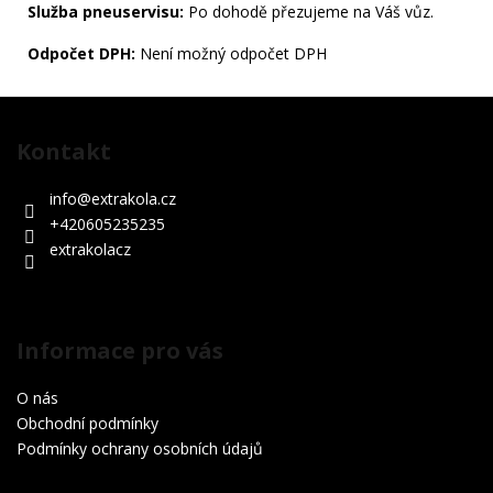
Služba pneuservisu:
Po dohodě přezujeme na Váš vůz.
Odpočet DPH:
Není možný odpočet DPH
Z
á
Kontakt
p
a
info
@
extrakola.cz
t
+420605235235
í
extrakolacz
Informace pro vás
O nás
Obchodní podmínky
Podmínky ochrany osobních údajů