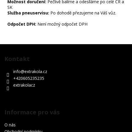
Možnost doručení:
Pečlivě balíme a odesíláme po celé ČR a
SK
Služba pneuservisu:
Po dohodě přezujeme na Váš vůz.
Odpočet DPH:
Není možný odpočet DPH
Z
á
Kontakt
p
a
info
@
extrakola.cz
t
+420605235235
í
extrakolacz
Informace pro vás
O nás
Obchodní podmínky