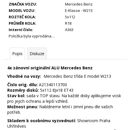
29
ZNAČKA VOZU
:
Mercedes Benz
990
MODEL VOZU
:
E-Klasse - W213
Kč
ROZTEČ KOLA
:
5x112
PRŮMĚR KOLA
:
R18
Interní číslo
:
A363
Položka byla vyprodána…
Popis
Diskuze
4x zánovní originální ALU Mercedes Benz
Vhodné na vozy:
Mercedes Benz třída E model W213
Číslo orig. dílu:
A21340113700
Rozměry disků:
5x112 8Jx18 ET43
Stav kol:
sada v TOP stavu. Na každé disky aplikujeme vosk
pro jejich ochranu a lepší vzhled.
Možnost pneu:
Nabídneme letní i zimní pneu dle vašich
potřeb.
Skladem k osobnímu vyzvednutí:
Showroom Praha
Uhříněves