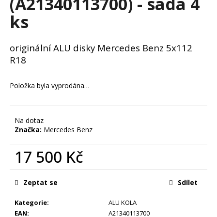
(A21340113700) - sada 4
č
u
ks
j
e
m
originální ALU disky Mercedes Benz 5x112
e
R18
ZIMNÍ
Položka byla vyprodána…
-
BMW
5
G30,
Na dotaz
G31
Značka:
Mercedes Benz
-
ALU
DISKY
17 500 Kč
AEZ
5X112
Měrná
R19
cena:
-
Zeptat se
Sdílet
SADA
4
Kategorie
:
ALU KOLA
KS
EAN
:
A21340113700