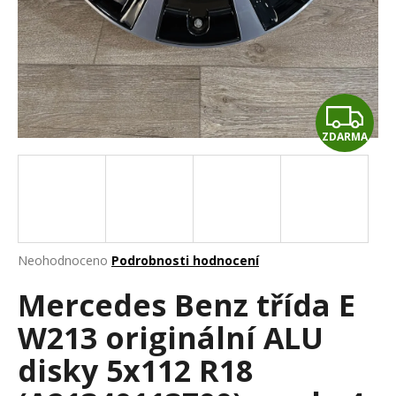
a
j
í
t
Z
?
ZDARMA
D
A
HLEDAT
R
M
Průměrné
Neohodnoceno
Podrobnosti hodnocení
hodnocení
D
A
Mercedes Benz třída E
produktu
o
je
p
W213 originální ALU
0,0
o
z
r
disky 5x112 R18
5
u
hvězdiček.