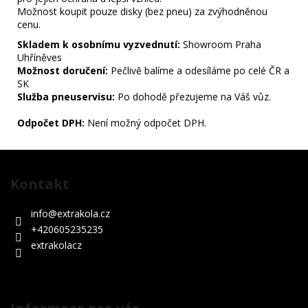
Možnost koupit pouze disky (bez pneu) za zvýhodněnou
cenu.
Skladem k osobnímu vyzvednutí:
Showroom Praha
Uhříněves
Možnost doručení:
Pečlivě balíme a odesíláme po celé ČR a
SK
Služba pneuservisu:
Po dohodě přezujeme na Váš vůz.
Odpočet DPH:
Není možný odpočet DPH.
Z
á
Kontakt
p
a
info
@
extrakola.cz
t
+420605235235
í
extrakolacz