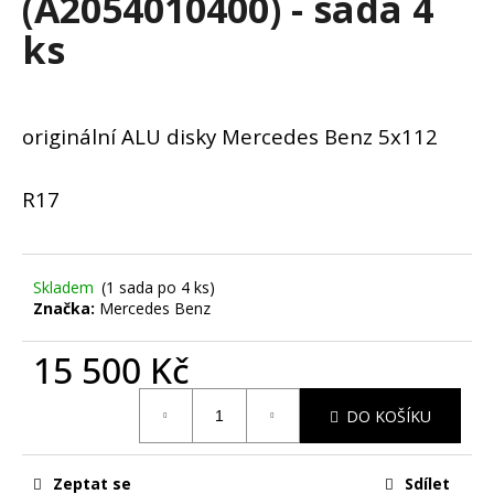
(A2054010400) - sada 4
č
u
ks
j
e
m
e
originální ALU disky Mercedes Benz 5x112
BMW
R17
X5
G05,
X6
G06
-
Skladem
(1 sada po 4 ks)
ORIGINÁLNÍ
Značka:
Mercedes Benz
ALU
DISK
M-
15 500 Kč
PERFORMANCE
5X112
Měrná
R22
DO KOŠÍKU
cena:
(8090013)
-
POUZE
Zeptat se
Sdílet
1