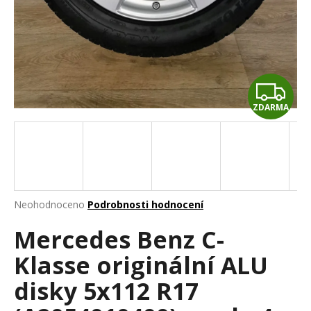
a
j
í
t
Z
?
ZDARMA
D
A
HLEDAT
R
M
Průměrné
Neohodnoceno
Podrobnosti hodnocení
hodnocení
D
A
Mercedes Benz C-
produktu
o
je
p
Klasse originální ALU
0,0
o
z
r
disky 5x112 R17
5
u
hvězdiček.