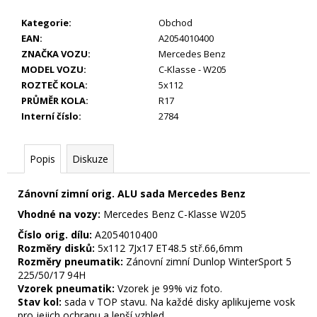
KS
Kategorie
:
Obchod
18
EAN
:
A2054010400
150
Kč
ZNAČKA VOZU
:
Mercedes Benz
MODEL VOZU
:
C-Klasse - W205
ROZTEČ KOLA
:
5x112
PRŮMĚR KOLA
:
R17
Interní číslo
:
2784
Popis
Diskuze
Zánovní zimní orig. ALU sada Mercedes Benz
Vhodné na vozy:
Mercedes Benz C-Klasse W205
Číslo orig. dílu:
A2054010400
Rozměry disků:
5x112 7Jx17 ET48.5 stř.66,6mm
Rozměry pneumatik:
Zánovní zimní Dunlop WinterSport 5
225/50/17 94H
Vzorek pneumatik:
Vzorek je 99% viz foto.
Stav kol:
sada v TOP stavu. Na každé disky aplikujeme vosk
pro jejich ochranu a lepší vzhled.