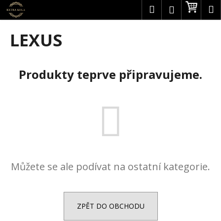
K
Přejít
Hledat
Náku
M
Přihlášení
na
o
obsah
Zpět
Zpět
košík
š
LEXUS
í
C
k
o
Produkty teprve připravujeme.
p
o
t
ř
e
b
u
Můžete se ale podívat na ostatní kategorie.
j
e
t
e
ZPĚT DO OBCHODU
n