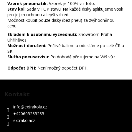
Vzorek pneumatik:
Vzorek je 100% viz foto.
Stav kol:
Sada v TOP stavu. Na každé disky aplikujeme vosk
pro jejich ochranu a lepší vzhled.
Možnost koupit pouze disky (bez pneu) za zvýhodněnou
cenu.
Skladem k osobnímu vyzvednutí:
Showroom Praha
Uhříněves
Možnost doručení:
Pečlivě balíme a odesíláme po celé ČR a
SK
Služba pneuservisu:
Po dohodě přezujeme na Váš vůz.
Odpočet DPH:
Není možný odpočet DPH.
Z
á
Kontakt
p
a
info
@
extrakola.cz
t
+420605235235
í
extrakolacz