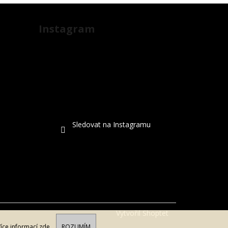
Instagram
Sledovat na Instagramu
Vytvořil Shoptet
Více informací
zde
.
ROZUMÍM