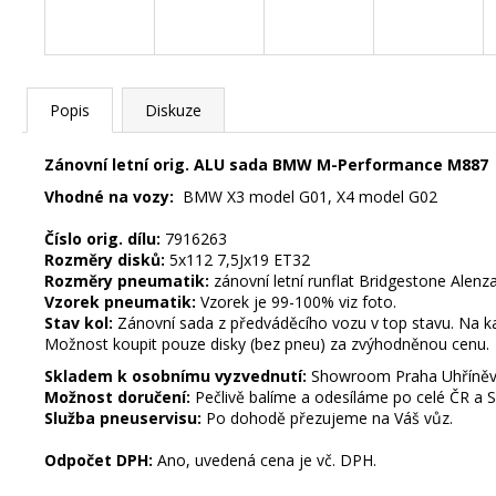
č
u
j
e
m
Popis
Diskuze
e
Zánovní letní orig. ALU sada BMW M-Performance M887
Vhodné na vozy:
BMW X3 model G01, X4 model G02
STŘEDOVÉ
KRYTKY
Číslo orig. dílu:
7916263
VW
Rozměry disků:
5x112 7,5Jx19 ET32
55MM
Rozměry pneumatik:
zánovní letní runflat Bridgestone Ale
85
Vzorek pneumatik:
Vzorek je 99-100% viz foto.
Kč
Stav kol:
Zánovní sada z předváděcího vozu v top stavu. Na kaž
Možnost koupit pouze disky (bez pneu) za zvýhodněnou cenu.
STŘEDOVÉ
KRYTKY
Skladem k osobnímu vyzvednutí:
Showroom Praha Uhříně
Následující
MERCEDES
Možnost doručení:
Pečlivě balíme a odesíláme po celé ČR a 
BENZ
Služba pneuservisu:
Po dohodě přezujeme na Váš vůz.
75MM
Odpočet DPH:
Ano, uvedená cena je vč.
DPH.
85
Kč