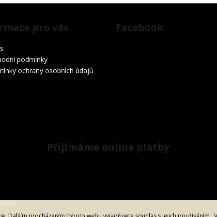
rmace pro vás
Facebook
s
odní podmínky
ínky ochrany osobních údajů
Přijímáme online platby
azena.
. Dalším procházením tohoto webu vyjadřujete souhlas s jejich používáním.. 