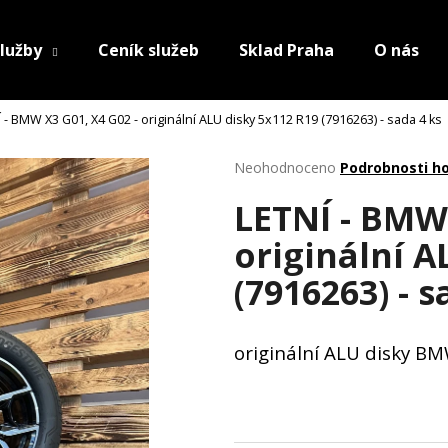
lužby
Ceník služeb
Sklad Praha
O nás
 - BMW X3 G01, X4 G02 - originální ALU disky 5x112 R19 (7916263) - sada 4 ks
Průměrné
Neohodnoceno
Podrobnosti h
hodnocení
LETNÍ - BMW 
produktu
je
originální A
0,0
z
(7916263) - s
5
hvězdiček.
originální ALU disky B