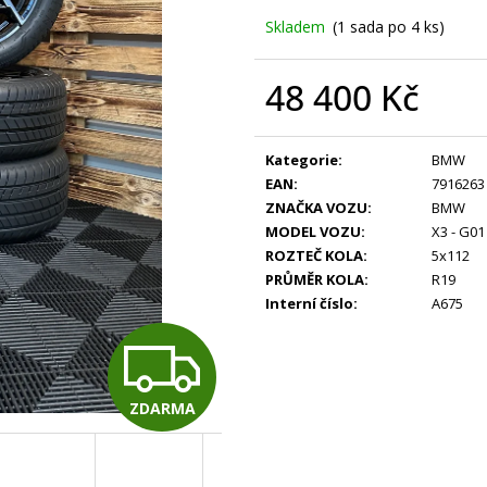
Skladem
(1 sada po 4 ks)
48 400 Kč
Měrná
cena:
Kategorie
:
BMW
EAN
:
7916263
ZNAČKA VOZU
:
BMW
MODEL VOZU
:
X3 - G01 
ROZTEČ KOLA
:
5x112
PRŮMĚR KOLA
:
R19
Interní číslo
:
A675
Z
ZDARMA
D