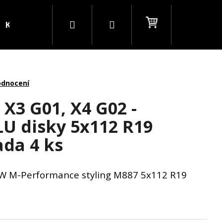
Hledat
Přihlášení
Nákupní
Kontakty
Blog
B2B
košík
odnocení
X3 G01, X4 G02 -
LU disky 5x112 R19
ada 4 ks
MW M-Performance styling M887 5x112 R19