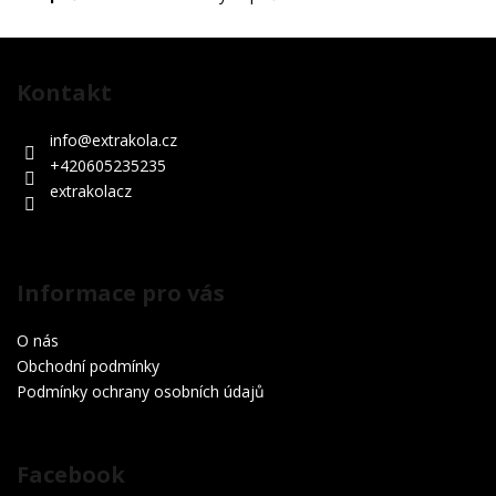
Z
á
Kontakt
p
a
info
@
extrakola.cz
t
+420605235235
í
extrakolacz
Informace pro vás
O nás
Obchodní podmínky
Podmínky ochrany osobních údajů
Facebook