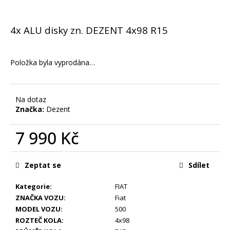
č
u
j
4x ALU disky zn. DEZENT 4x98 R15
e
m
e
Položka byla vyprodána…
STŘEDOVÉ
KRYTKY
Na dotaz
VW
Značka:
Dezent
65MM
99
7 990 Kč
Kč
Měrná
cena:
Zeptat se
Sdílet
Kategorie
:
FIAT
ZNAČKA VOZU
:
Fiat
MODEL VOZU
:
500
ROZTEČ KOLA
:
4x98