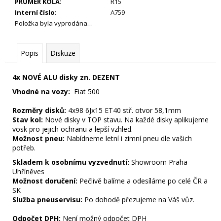
PRŮMĚR KOLA
:
R15
Interní číslo
:
A759
Položka byla vyprodána…
Popis
Diskuze
4x NOVÉ ALU disky zn. DEZENT
Vhodné na vozy:
Fiat 500
Rozměry disků:
4x98 6Jx15 ET40 stř. otvor 58,1mm
Stav kol:
Nové disky v TOP stavu. Na každé disky aplikujeme
vosk pro jejich ochranu a lepší vzhled.
Možnost pneu:
Nabídneme letní i zimní pneu dle vašich
potřeb.
Skladem k osobnímu vyzvednutí:
Showroom Praha
Uhříněves
Možnost doručení:
Pečlivě balíme a odesíláme po celé ČR a
SK
Služba pneuservisu:
Po dohodě přezujeme na Váš vůz.
Odpočet DPH:
Není možný odpočet DPH