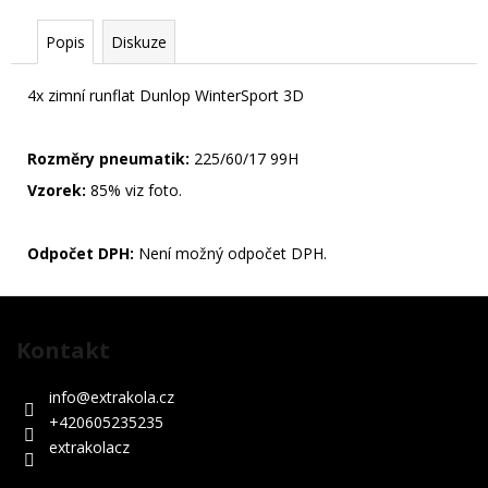
500
Kč
Popis
Diskuze
4x zimní runflat Dunlop WinterSport 3D
Rozměry pneumatik:
225/60/17 99H
Vzorek:
85% viz foto.
Odpočet DPH:
Není možný odpočet DPH.
Z
á
Kontakt
p
a
info
@
extrakola.cz
t
+420605235235
í
extrakolacz