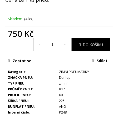
č
u
j
e
Skladem
(4 ks)
m
e
750 Kč
Měrná
DO KOŠÍKU
LETNÍ
cena:
-
ŠKODA
KAROQ
Zeptat se
Sdílet
-
ORIGINÁLNÍ
ALU
Kategorie
:
ZIMNÍ PNEUMATIKY
DISKY
ZNAČKA PNEU
:
Dunlop
5X112
TYP PNEU
:
zimní
R19
PRŮMĚR PNEU
:
R17
(57A601025R)
-
PROFIL PNEU
:
60
SADA
ŠÍŘKA PNEU
:
225
4
RUNFLAT PNEU
:
ANO
KS
Interní číslo
:
P248
25