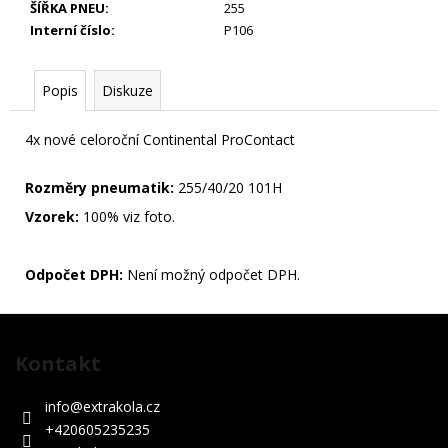
ŠÍŘKA PNEU
:
255
KS
Interní číslo
:
P106
29
990
Kč
Popis
Diskuze
4x nové celoroční Continental ProContact
Rozměry pneumatik:
255/40/20 101H
Vzorek:
100% viz foto.
Odpočet DPH:
Není možný odpočet DPH.
Z
á
Kontakt
p
a
info
@
extrakola.cz
t
+420605235235