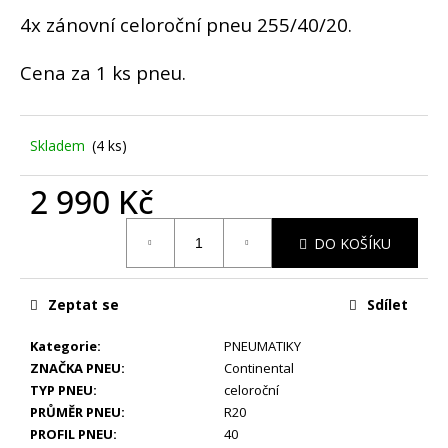
č
u
4x zánovní celoroční pneu 255/40/20.
j
e
Cena za 1 ks pneu.
m
e
Skladem
(4 ks)
ZIMNÍ
-
2 990 Kč
MERCEDES
BENZ
Měrná
GLA,
DO KOŠÍKU
cena:
GLB
W247
-
Zeptat se
Sdílet
ORIGINÁLNÍ
ALU
DISKY
Kategorie
:
PNEUMATIKY
5X112
ZNAČKA PNEU
:
Continental
R19
TYP PNEU
:
celoroční
(A2474013600)
-
PRŮMĚR PNEU
:
R20
SADA
PROFIL PNEU
:
40
4