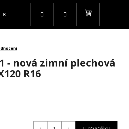
Hledat
Přihlášení
Nákupní
Kontakty
Blog
B2B
košík
odnocení
1 - nová zimní plechová
X120 R16
DO KOŠÍKU