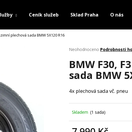
lužby
Ceník služeb
Sklad Praha
O nás
á zimní plechová sada BMW 5X120 R16
Průměrné
Neohodnoceno
Podrobnosti h
hodnocení
BMW F30, F3
produktu
je
sada BMW 5
0,0
z
5
hvězdiček.
4x plechová sada vč. pneu
Skladem
(1 sada)
7 990 Kč