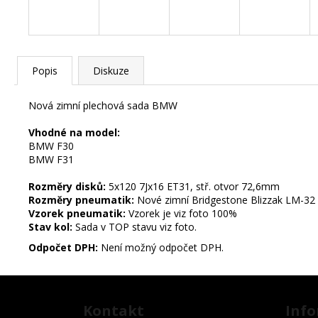
č
u
j
e
m
Popis
Diskuze
e
Nová zimní plechová sada BMW
Vhodné na model:
STŘEDOVÉ
BMW F30
KRYTKY
BMW F31
VW
55MM
Rozměry disků:
5x120 7Jx16 ET31, stř. otvor 72,6mm
85
Rozměry pneumatik:
Nové zimní Bridgestone Blizzak LM-32
Kč
Vzorek pneumatik:
Vzorek je viz foto 100%
Stav kol:
Sada v TOP stavu viz foto.
STŘEDOVÉ
KRYTKY
Následující
Odpočet DPH:
Není možný odpočet DPH.
MERCEDES
BENZ
75MM
Z
85
á
Kontakt
Info
Kč