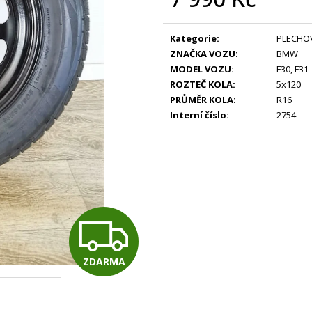
Měrná
cena:
Kategorie
:
PLECHO
ZNAČKA VOZU
:
BMW
MODEL VOZU
:
F30
,
F31
ROZTEČ KOLA
:
5x120
PRŮMĚR KOLA
:
R16
Interní číslo
:
2754
Z
ZDARMA
D