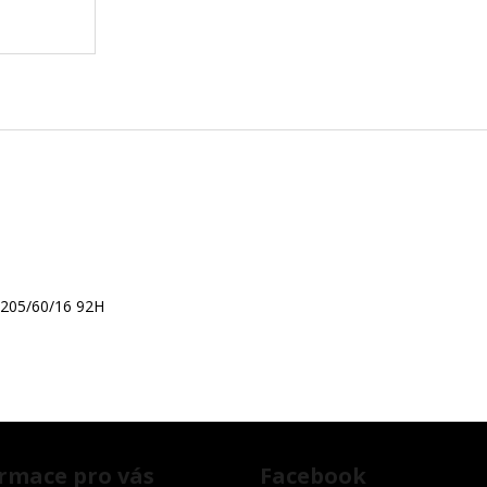
A
R
M
A
 205/60/16 92H
rmace pro vás
Facebook